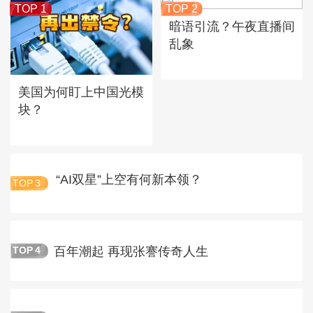
TOP 1
TOP 2
暗语引流？午夜直播间
乱象
美国为何盯上中国光模
块？
“AI双星”上空有何新本领？
TOP
3
百年潮起 再现张謇传奇人生
TOP
4