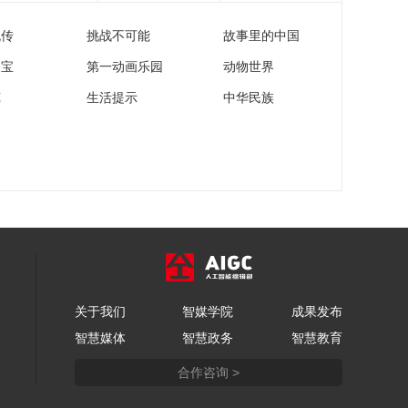
链有什么？
00:02:35
流传
挑战不可能
故事里的中国
[链接世界 共创未来]北
京 会场内外一起
家宝
第一动画乐园
动物世界
说“链” 智能汽车链展
00:07:36
苑
生活提示
中华民族
区 集中展示创新成果
[链接世界 共创未来]迪
拜 会场内外一起说智
能汽车“链” 最不缺石
00:03:39
油国家 加速布局新能
[链接世界 共创未来]供
源汽车
应链“片段” 折射中国
汽车国际化历程
00:03:15
[链接世界 共创未来]专
访波罗的海国际航运
公会亚太区总经理 庄
00:02:24
炜
关于我们
智媒学院
成果发布
[链接世界 共创未来]总
智慧媒体
智慧政务
智慧教育
台访谈区：航运对汽
车产业链的作用
00:02:45
合作咨询 >
[链接世界 共创未来]首