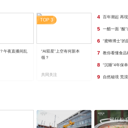
4
百年潮起 再
TOP 3
5
一醋一面 “酸
6
“蜜蜂博士”的
？午夜直播间乱
“AI双星”上空有何新本
7
教你看懂食品
领？
8
“沉睡”4年保
共同关注
9
自然秘境 荒