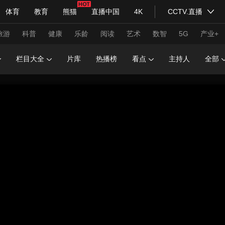
体育
教育
熊猫
直播中国
4K
CCTV.直播
式妙语
主持人
下载央视影音
热解读
天天学习
旅游
科普
健康
乐龄
阅读
艺术
数智
5G
产业+
栏目大全
片库
热播榜
看点
主持人
全部
纪录片网
国家大剧院
大型活动
科技
法治
文娱
人物
公益
图片
习式妙语
央视快评
央视网评
光华锐评
锋面
频道
VR/AR
4K专区
全景新闻
请入列
人生第一次
人生第二次
年冬奥会
CBA
NBA
中超
国足
国际足球
网球
综
体育江湖
文化体育
冰雪道路
足球道路