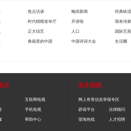
播
焦点访谈
晚间新闻
经典咏
法
时代楷模发布厅
开讲啦
我有传
然
正大综艺
人口
国际艺
眼
典籍里的中国
中国诗词大会
生活圈
概况
更多链接
互联网电视
网上有害信息举报专区
音
手机电视
辟谣平台
法律顾问
媒
帮助中心
望海热线
人才招聘