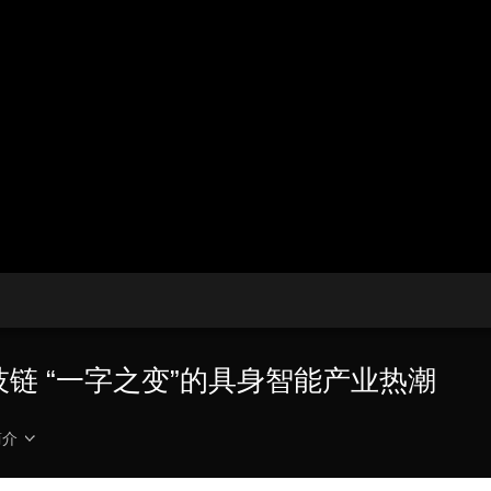
央博
非遗
文化
旅游
科普
健康
乐龄
阅读
云起
超级工厂
智敬中国
全民健康
颜选攻略
海洋
热播榜
总台企业白名单
技链 “一字之变”的具身智能产业热潮
简介