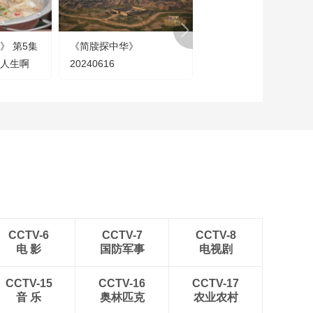
节目看点
[链接世界 共创未来]链
博会小词典 什么是供
》 第5集
《简牍探中华》
[对话]具身智能带给制
应链？
00:00:57
是人生啊
20240616
业的本质改变是什么？
[链接世界 共创未来]中
国国际供应链促进博
览会今天开幕 大型展
00:01:25
会百花齐放 中国为何
[链接世界 共创未来]中
举办链博会？
国国际供应链促进博
览会今天开幕 记者探
00:02:52
馆：智能汽车链
[链接世界 共创未来]中
“链”出创新未来
国国际供应链促进博
览会今天开幕 链博会
00:01:26
为何设置“智能汽车
CCTV-6
CCTV-7
CCTV-8
[链接世界 共创未来]中
链”展区
电 影
国防军事
电视剧
国国际供应链促进博
览会今天开幕 电动化
00:00:34
后 中国汽车智能化产
CCTV-15
CCTV-16
CCTV-17
[链接世界 共创未来]链
业链初具规模
音 乐
奥林匹克
农业农村
博会小词典 智能汽车