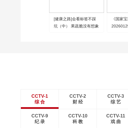
[健康之路]会看标签不踩
《国家宝
坑（中） 果蔬脆没有想象
2026012
中那么健康
CCTV-1
CCTV-2
CCTV-3
综 合
财 经
综 艺
CCTV-9
CCTV-10
CCTV-11
纪 录
科 教
戏 曲