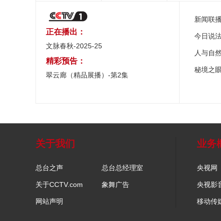
新闻联
正在播出：
今日说
文脉春秋-2025-25
人与自
精彩预告：
秘境之
翠云廊（精品展播）-第2集
关于我们
业务
总台之声
总台总经理室
央视网
关于CCTV.com
象舞广告
央视影
网站声明
移动传