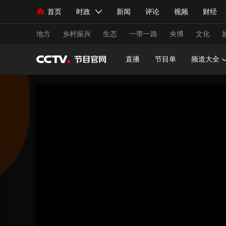
首页
时政
新闻
评论
视频
财经
人民领袖习近平
直播
海外频道
片库
iPanda
栏目大全
联播+
English
中国领导人
节目单
Монгол
听音
央视快评
微视频
习
地方
乡村振兴
生态
一带一路
央博
文化
直播
节目单
频道大全
总台春晚
网络春晚
共产党员网
秧纪录
新闻
国内
国际
评论
经济
军事
人民领袖习近平
联播+
热解读
天天学习
视频
小央视频
小央直播
直播中国
熊猫
现场
前线
比划
快看
蓝海中国
新兵
体育
直播
竞猜
2026年世界杯
2026
VIP会员
CCTV奥林匹克频道
生活体育大会