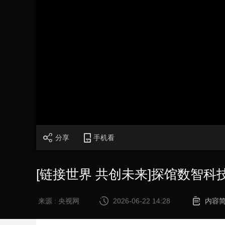
财经
教育
乡村振兴
生态环境
一带一路
大国智造
大国展会
大国保险
云顶对话
CCTV.节目官网
直播
节目单
栏目
片库
分享
手机看
[链接世界 共创未来]探馆数智科
来源 : 央视网
2026-06-22 14:28
内容