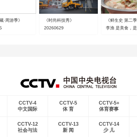
藏·周游季》
《时尚科技秀》
《鲜生史 第二季
5
20260629
李渔 是美食，
CCTV-4
CCTV-5
CCTV-5+
中文国际
体 育
体育赛事
CCTV-12
CCTV-13
CCTV-14
社会与法
新 闻
少 儿