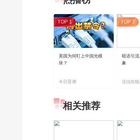
TOP 1
TOP 2
美国为何盯上中国光模
暗语引流
块？
象
今日亚洲
法治在线
相关推荐