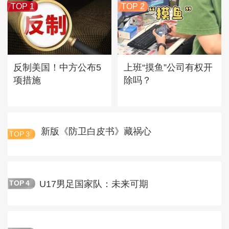
TOP 1
TOP 2
反制美国！中方公布5
上班“摸鱼”公司有权开
项措施
除吗？
新版《防卫白皮书》藏祸心
TOP
3
U17男足国家队：未来可期
TOP
4