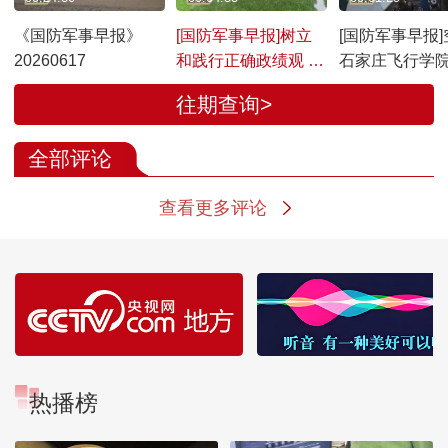
《国防军事早报》
[国防军事早报]树立
[国防军事早报]
20260617
和践行正确政绩观 火
石家庄飞行学
箭军某部：纾困解难
飞行学员完成
往期查询>
暖兵心 聚力练兵谋打
投训练
赢
全部评论
查看更多评论
热播榜