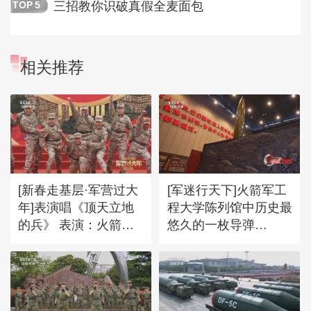
三招教你识破真假全麦面包
TOP
5
相关推荐
[新春走基层·军营过大
[军迷行天下]火箭军工
年]表演唱《顶天立地
程大学陈列馆中历史最
的兵》 表演：火箭军
悠久的一枚导弹
砺剑文艺轻骑队
——“东风一号”导弹