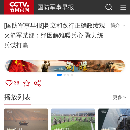
国防军事早报
[国防军事早报]树立和践行正确政绩观
简介
火箭军某部：纾困解难暖兵心 聚力练
兵谋打赢
36
播放列表
更多 >
00:24:30
00:04:33
00:01:29