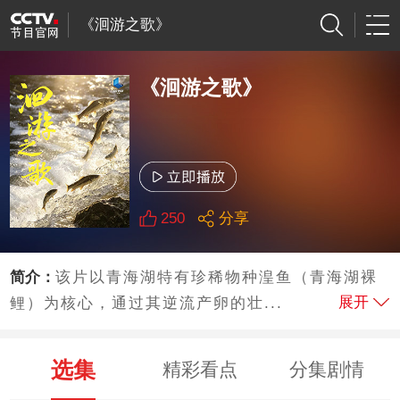
《洄游之歌》
《洄游之歌》
250
分享
简介：
该片以青海湖特有珍稀物种湟鱼（青海湖裸
展开
鲤）为核心，通过其逆流产卵的壮...
选集
精彩看点
分集剧情