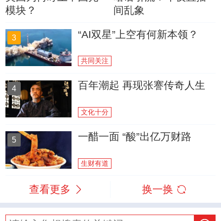
模块？
间乱象
“AI双星”上空有何新本领？
3
共同关注
百年潮起 再现张謇传奇人生
4
文化十分
一醋一面 “酸”出亿万财路
5
生财有道
查看更多
换一换