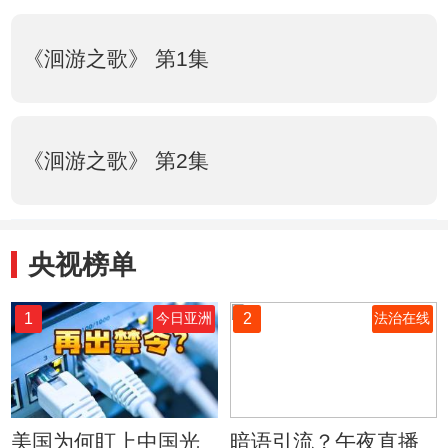
《洄游之歌》 第1集
《洄游之歌》 第2集
央视榜单
1
2
今日亚洲
法治在线
美国为何盯上中国光
暗语引流？午夜直播