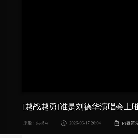
财经
教育
乡村振兴
生态环境
一带一路
大国智造
大国展会
大国保险
云顶对话
CCTV.节目官网
直播
节目单
栏目
片库
[越战越勇]谁是刘德华演唱会上
来源 : 央视网
2026-06-17 20:04
内容简