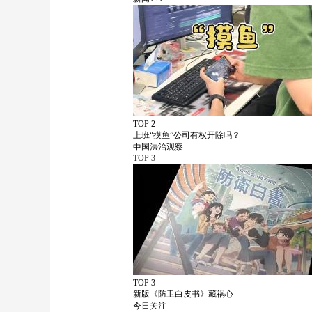
TOP 2
上班“摸鱼”公司有权开除吗？
中国法治观察
TOP
3
TOP 3
新版《防卫白皮书》藏祸心
今日关注