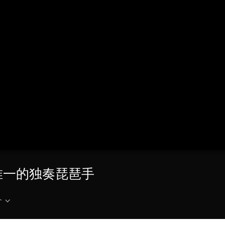
央博
非遗
文化
旅游
科普
健康
乐龄
阅读
云起
超级工厂
智敬中国
全民健康
颜选攻略
海洋
热播榜
总台企业白名单
唯一的独奏琵琶手
介