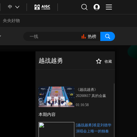
中
央央好物
热榜
越战越勇
收藏
[越战越勇]谁是刘
正在播放
德华演唱会上唯一的独奏琵琶
手
《越战越勇》
20260617 真的会赢
01:16:58
本期内容
合体育
亚冬会
[越战越勇]谁是刘德华
演唱会上唯一的独奏