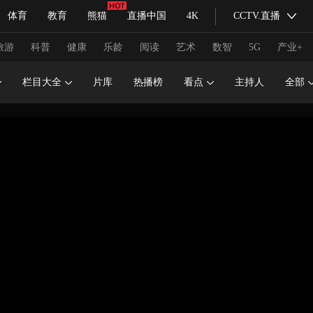
体育
教育
熊猫
直播中国
4K
CCTV.直播
式妙语
主持人
下载央视影音
热解读
天天学习
旅游
科普
健康
乐龄
阅读
艺术
数智
5G
产业+
栏目大全
片库
热播榜
看点
主持人
全部
纪录片网
国家大剧院
大型活动
科技
法治
文娱
人物
公益
图片
习式妙语
央视快评
央视网评
光华锐评
锋面
频道
VR/AR
4K专区
全景新闻
请入列
人生第一次
人生第二次
冬奥会
CBA
NBA
中超
国足
国际足球
网球
综
体育江湖
文化体育
冰雪道路
足球道路