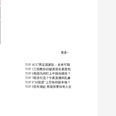
法治在线
“AI双星”上空有何新
本领？
共同关注
百年潮起 再现张謇传
奇人生
文化十分
一醋一面 “酸”出亿万
财路
更多>
生财有道
TOP
4
U17男足国家队：未来可期
TOP
5
三招教你识破真假全麦面包
TOP
6
美国为何盯上中国光模块？
TOP
7
暗语引流？午夜直播间乱象
TOP
8
“AI双星”上空有何新本领？
TOP
9
百年潮起 再现张謇传奇人生