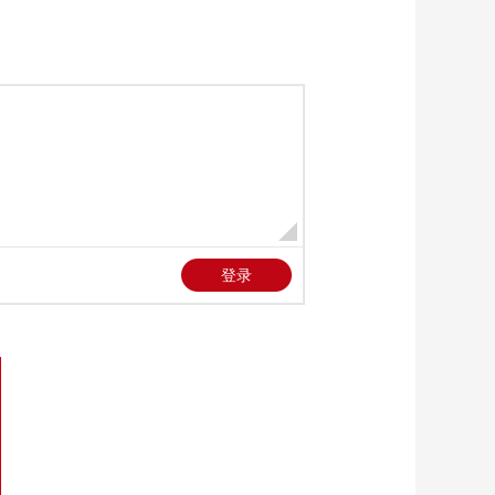
上班“摸鱼”公司有权开
除吗？
中国法治观察
新版《防卫白皮书》
藏祸心
今日关注
U17男足国家队：未来
可期
足球之夜
三招教你识破真假全
麦面包
健康之路
美国为何盯上中国光
模块？
今日亚洲
暗语引流？午夜直播
间乱象