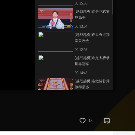
琵琶手
00:15:38
艺术
汽车
数智
5G
产业+
[越战越勇]谁是花式篮
球高手
时尚
天气
才艺
网展
央央好物
00:13:04
[越战越勇]谁举办过独
唱音乐会
00:12:53
[越战越勇]谁是太极拳
世界冠军
00:14:43
[越战越勇]谁做俯卧撑
做得最多
00:12:14
热播榜
反制美国！中方公布5
13
项措施
新闻1+1