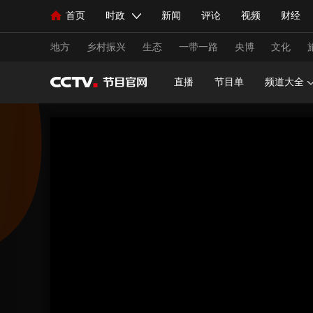
首页
时政
新闻
评论
视频
财经
人民领袖习近平
直播
海外频道
片库
iPanda
栏目大全
联播+
English
中国领导人
节目单
Монгол
听音
央视快评
微视频
习
地方
乡村振兴
生态
一带一路
央博
文化
直播
节目单
频道大全
总台春晚
网络春晚
共产党员网
秧纪录
新闻
国内
国际
评论
经济
军事
人民领袖习近平
联播+
热解读
天天学习
视频
小央视频
小央直播
直播中国
熊猫
现场
前线
比划
快看
蓝海中国
新兵
体育
直播
竞猜
2026年世界杯
2026年
VIP会员
CCTV奥林匹克频道
生活体育大会