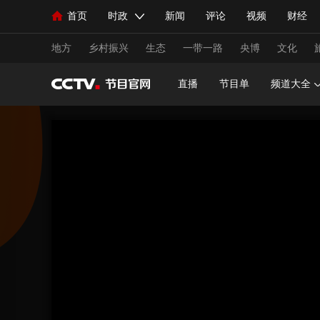
首页
时政
新闻
评论
视频
财经
人民领袖习近平
直播
海外频道
片库
iPanda
栏目大全
联播+
English
中国领导人
节目单
Монгол
听音
央视快评
微视频
习
地方
乡村振兴
生态
一带一路
央博
文化
直播
节目单
频道大全
总台春晚
网络春晚
共产党员网
秧纪录
新闻
国内
国际
评论
经济
军事
人民领袖习近平
联播+
热解读
天天学习
视频
小央视频
小央直播
直播中国
熊猫
现场
前线
比划
快看
蓝海中国
新兵
体育
直播
竞猜
2026年世界杯
2026年
VIP会员
CCTV奥林匹克频道
生活体育大会