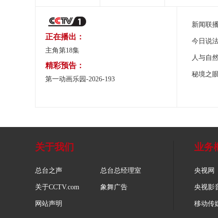
新闻联
正在播出：
今日说
主角第18集
人与自
精彩预告：
秘境之
第一动画乐园-2026-193
关于我们
业务
总台之声
总台总经理室
央视网
关于CCTV.com
象舞广告
央视影
网站声明
移动传