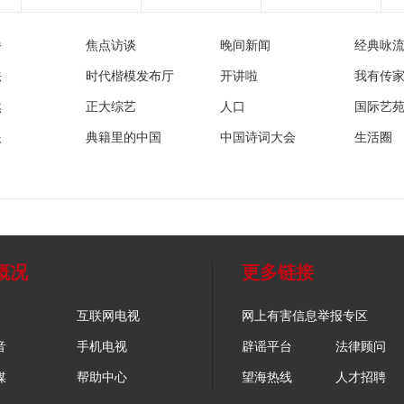
播
焦点访谈
晚间新闻
经典咏
法
时代楷模发布厅
开讲啦
我有传
然
正大综艺
人口
国际艺
眼
典籍里的中国
中国诗词大会
生活圈
概况
更多链接
互联网电视
网上有害信息举报专区
音
手机电视
辟谣平台
法律顾问
媒
帮助中心
望海热线
人才招聘