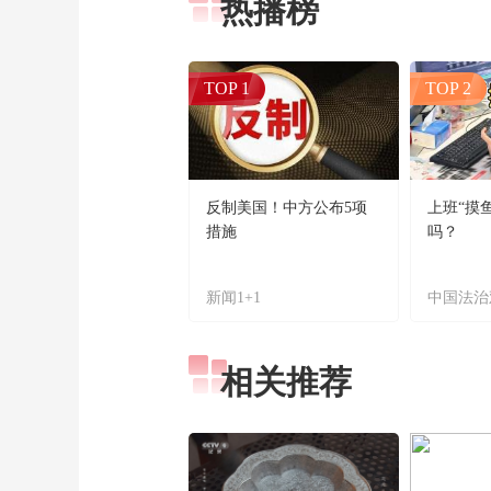
热播榜
TOP 1
TOP 2
反制美国！中方公布5项
上班“摸
措施
吗？
新闻1+1
中国法治
相关推荐