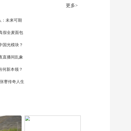
更多>
队：未来可期
真假全麦面包
中国光模块？
夜直播间乱象
空有何新本领？
现张謇传奇人生