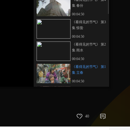
集 春分
艺术
汽车
数智
5G
产业+
00:04:50
时尚
天气
才艺
网展
央央好物
《看得见的节气》 第3
集 惊蛰
00:04:50
《看得见的节气》 第2
集 雨水
00:04:50
《看得见的节气》 第1
集 立春
00:04:50
《高地 鎏光》
00:04:49
《高地 毯途》
40
00:04:49