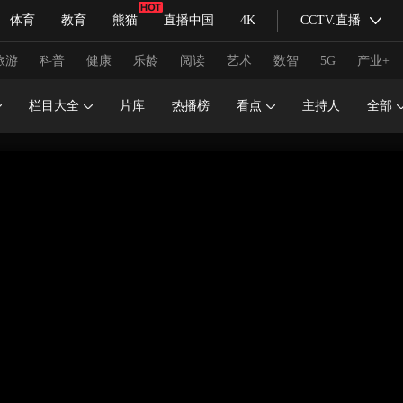
体育
教育
熊猫
直播中国
4K
CCTV.直播
式妙语
主持人
下载央视影音
热解读
天天学习
旅游
科普
健康
乐龄
阅读
艺术
数智
5G
产业+
栏目大全
片库
热播榜
看点
主持人
全部
纪录片网
国家大剧院
大型活动
科技
法治
文娱
人物
公益
图片
习式妙语
央视快评
央视网评
光华锐评
锋面
频道
VR/AR
4K专区
全景新闻
请入列
人生第一次
人生第二次
冬奥会
CBA
NBA
中超
国足
国际足球
网球
综
体育江湖
文化体育
冰雪道路
足球道路