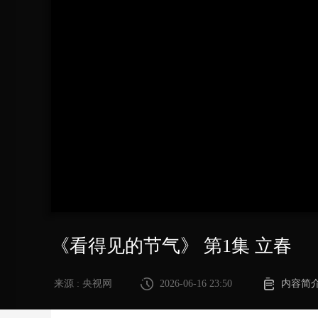
财经
教育
乡村振兴
生态环境
一带一路
大国智造
大国展会
大国保险
云顶对话
CCTV.节目官网
直播
节目单
栏目
片库
《看得见的节气》 第1集 立春
来源 : 央视网
2026-06-16 23:50
内容简