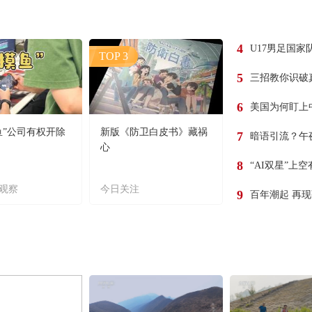
4
U17男足国家
TOP 3
5
三招教你识破
6
美国为何盯上
鱼”公司有权开除
新版《防卫白皮书》藏祸
7
暗语引流？午
心
8
“AI双星”上
观察
今日关注
9
百年潮起 再