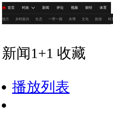
首页
时政
新闻
评论
视频
财经
体育
人民领袖习近平
直播
海外频道
片库
iPanda
栏目大全
联播+
English
中国领导人
节目单
Монгол
听音
央视快评
微视频
习式妙语
主持人
地方
乡村振兴
生态
一带一路
央博
文化
旅游
科
新闻1+1
总台春晚
网络春晚
共产党员网
秧纪录
纪录片网
新闻1+1
收藏
新闻
国内
国际
评论
经济
军事
科技
法
人民领袖习近平
联播+
热解读
天天学习
习式妙语
视频
小央视频
小央直播
直播中国
熊猫频道
V
播放列表
现场
前线
比划
快看
蓝海中国
新兵请入列
体育
直播
竞猜
2026年世界杯
2026年冬奥会
C
VIP会员
CCTV奥林匹克频道
生活体育大会
体育江湖