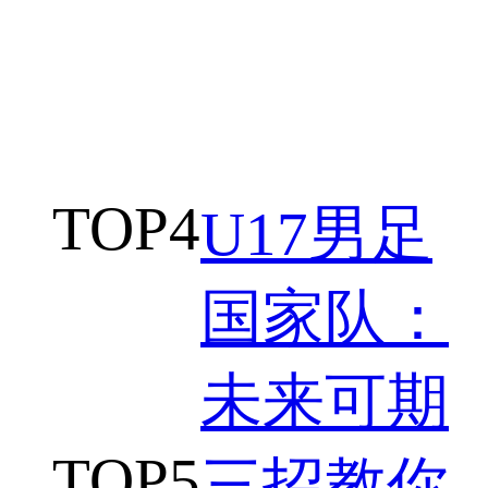
TOP
4
U17男足
国家队：
未来可期
TOP
5
三招教你