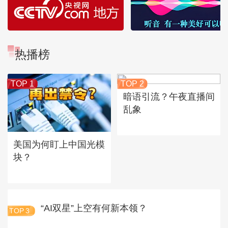
热播榜
TOP 1
TOP 2
暗语引流？午夜直播间
乱象
美国为何盯上中国光模
块？
“AI双星”上空有何新本领？
TOP
3