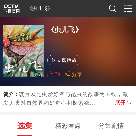
《虫儿飞》
《虫儿飞》
79
分享
简介：
该片以昆虫爱好者与昆虫的故事为主线，激
展开
发人类对自然界的好奇心和探索欲...
选集
精彩看点
分集剧情