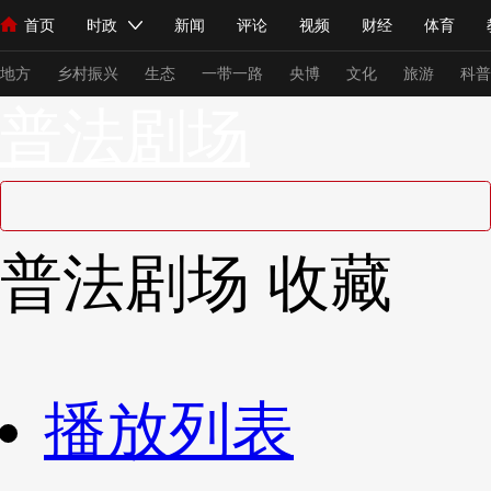
首页
时政
新闻
评论
视频
财经
体育
人民领袖习近平
直播
海外频道
片库
iPanda
栏目大全
联播+
English
中国领导人
节目单
Монгол
听音
央视快评
微视频
习式妙语
主持人
下
地方
乡村振兴
生态
一带一路
央博
文化
旅游
科普
普法剧场
总台春晚
网络春晚
共产党员网
秧纪录
纪录片网
新闻
国内
国际
评论
经济
军事
科技
法
普法剧场
收藏
人民领袖习近平
联播+
热解读
天天学习
习式妙语
视频
小央视频
小央直播
直播中国
熊猫频道
V
现场
前线
比划
快看
蓝海中国
新兵请入列
播放列表
体育
直播
竞猜
2026年世界杯
2026年冬奥会
VIP会员
CCTV奥林匹克频道
生活体育大会
体育江湖