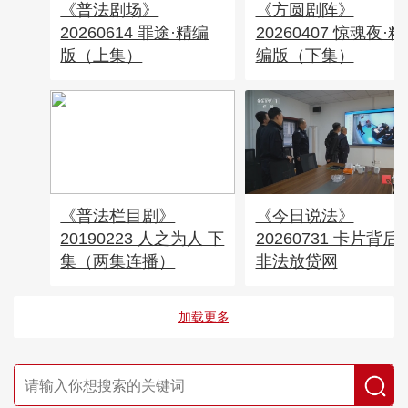
《普法剧场》
《方圆剧阵》
20260614 罪途·精编
20260407 惊魂夜·精
版（上集）
编版（下集）
《普法栏目剧》
《今日说法》
20190223 人之为人 下
20260731 卡片背后
集（两集连播）
非法放贷网
加载更多