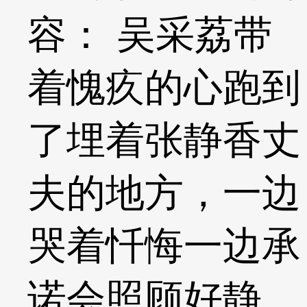
容： 吴采荔带
着愧疚的心跑到
了埋着张静香丈
夫的地方，一边
哭着忏悔一边承
诺会照顾好静