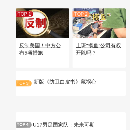
TOP 1
TOP 2
反制美国！中方公
上班“摸鱼”公司有权
布5项措施
开除吗？
新版《防卫白皮书》藏祸心
TOP
3
U17男足国家队：未来可期
TOP
4