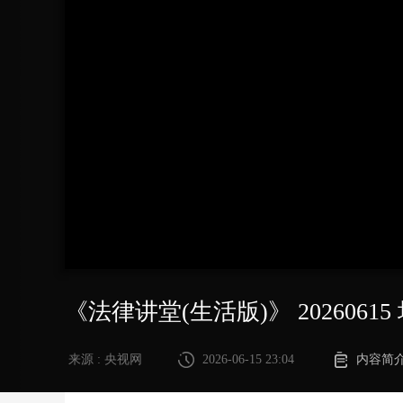
财经
教育
乡村振兴
生态环境
一带一路
大国智造
大国展会
大国保险
云顶对话
CCTV.节目官网
直播
节目单
栏目
片库
《法律讲堂(生活版)》 2026061
来源 : 央视网
2026-06-15 23:04
内容简