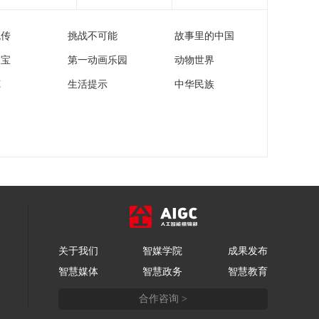
酒”变毒酒
00:26:55
流传
挑战不可能
故事里的中国
《法律讲堂(生活版)》
20260604 造谣伤人摊
家宝
第一动画乐园
动物世界
上事
00:26:54
苑
生活提示
中华民族
《法律讲堂(生活版)》
20260603 苦涩的恋情
00:26:54
《法律讲堂(生活版)》
20260602 网恋遇上坏
孩子
00:26:54
《法律讲堂(生活版)》
20260601 耍小聪明吃
大亏
00:26:54
关于我们
智媒学院
成果发布
智慧媒体
智慧政务
智慧教育
合作咨询 >