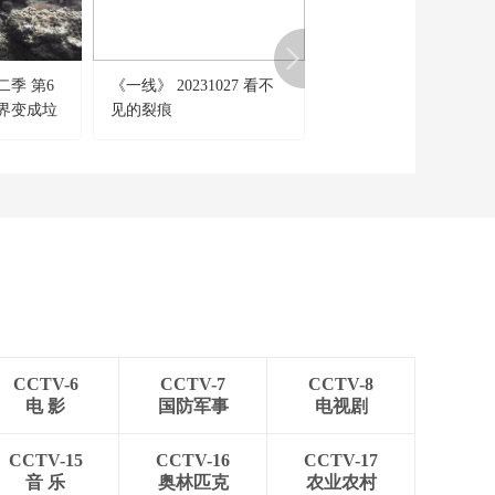
新娘
00:26:55
《法律讲堂(生活版)》
20260610 生死交易
季 第6
《一线》 20231027 看不
《今日说法》 20251112
00:26:54
界变成垃
见的裂痕
少女小渝（上）
《法律讲堂(生活版)》
自己能做什
20260609 “铲屎官”被
骗记
00:26:54
《法律讲堂(生活版)》
20260608 嗜酒哥哥害
三命
00:26:54
《法律讲堂(生活版)》
20260607 爱上不该爱
的人
00:26:54
CCTV-6
CCTV-7
CCTV-8
《法律讲堂(生活版)》
电 影
国防军事
电视剧
20260606 她被男友家
暴
00:26:54
CCTV-15
CCTV-16
CCTV-17
《法律讲堂(生活版)》
音 乐
奥林匹克
农业农村
20260605 宴客“美