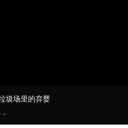
央博
非遗
文化
旅游
科普
健康
乐龄
阅读
云起
超级工厂
智敬中国
全民健康
颜选攻略
海洋
热播榜
总台企业白名单
5 垃圾场里的弃婴
介