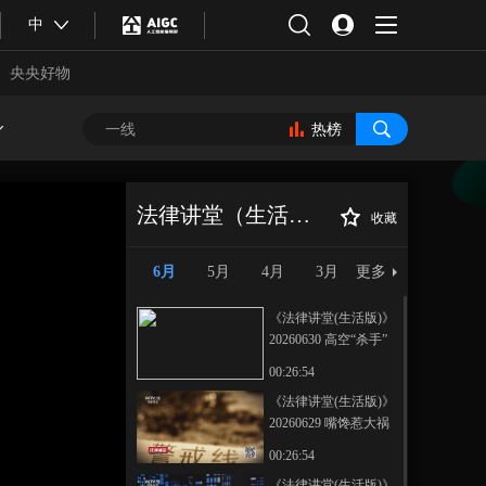
中
央央好物
热榜
法律讲堂（生活版）
收藏
《法律讲堂(生活
正在播放
版)》 20260615 垃圾场里的弃婴
6月
5月
4月
3月
更多
《法律讲堂(生活版)》
20260630 高空“杀手”
00:26:54
《法律讲堂(生活版)》
20260629 嘴馋惹大祸
合体育
亚冬会
00:26:54
《法律讲堂(生活版)》