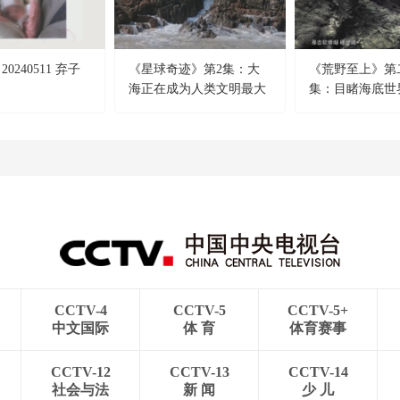
0240511 弃子
《星球奇迹》第2集：大
《荒野至上》第二
海正在成为人类文明最大
集：目睹海底世
的垃圾场
圾场 申剑反思
么
CCTV-4
CCTV-5
CCTV-5+
中文国际
体 育
体育赛事
CCTV-12
CCTV-13
CCTV-14
社会与法
新 闻
少 儿