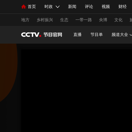
首页
时政
新闻
评论
视频
财经
人民领袖习近平
直播
海外频道
片库
iPanda
栏目大全
联播+
English
中国领导人
节目单
Монгол
听音
央视快评
微视频
习
地方
乡村振兴
生态
一带一路
央博
文化
直播
节目单
频道大全
总台春晚
网络春晚
共产党员网
秧纪录
新闻
国内
国际
评论
经济
军事
人民领袖习近平
联播+
热解读
天天学习
视频
小央视频
小央直播
直播中国
熊猫
现场
前线
比划
快看
蓝海中国
新兵
体育
直播
竞猜
2026年世界杯
2026年
VIP会员
CCTV奥林匹克频道
生活体育大会