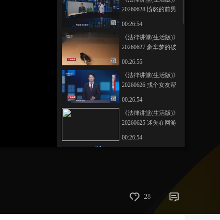
20260628 愤怒的前男
艺术
汽车
数智
5G
产业+
友
00:26:54
时尚
天气
才艺
网展
央央好物
《法律讲堂(生活版)》
20260627 豪车梦的破
灭
00:26:55
《法律讲堂(生活版)》
20260626 找个女友帮
贩毒
00:26:54
《法律讲堂(生活版)》
20260625 迷失在网游
的孩子
00:26:54
《法律讲堂(生活版)》
20260624 遭“反杀”的
侵害者
00:26:55
《法律讲堂(生活版)》
28
20260623 嫁错男人丢
性命
00:26:54