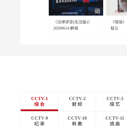
《法律讲堂(生活版)》
《现场》 2
20260614 醉祸
疑云
CCTV-1
CCTV-2
CCTV-3
综 合
财 经
综 艺
CCTV-9
CCTV-10
CCTV-11
纪 录
科 教
戏 曲