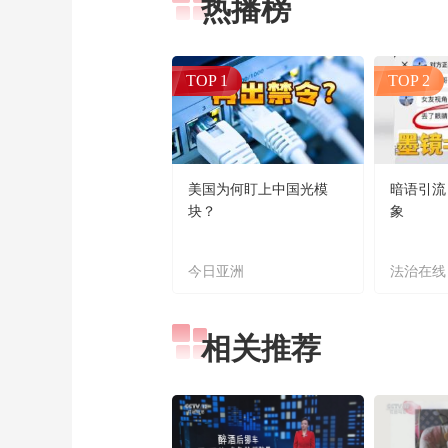
热播榜
TOP 1
TOP 2
美国为何盯上中国光模
暗语引流
块？
象
今日亚洲
法治在线
相关推荐