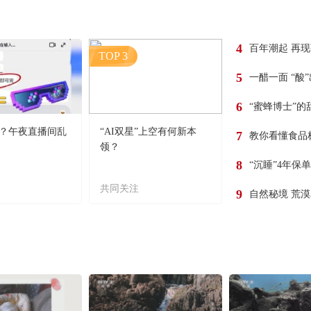
4
百年潮起 再
TOP 3
5
一醋一面 “酸
6
“蜜蜂博士”的
？午夜直播间乱
“AI双星”上空有何新本
7
教你看懂食品
领？
8
“沉睡”4年保
共同关注
9
自然秘境 荒