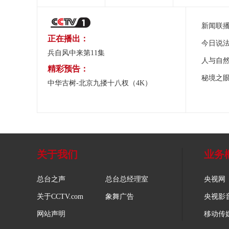
新闻联
正在播出：
今日说
兵自风中来第11集
人与自
精彩预告：
秘境之
中华古树-北京九搂十八杈（4K）
关于我们
业务
总台之声
总台总经理室
央视网
关于CCTV.com
象舞广告
央视影
网站声明
移动传