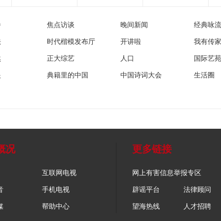
播
焦点访谈
晚间新闻
经典咏
法
时代楷模发布厅
开讲啦
我有传
然
正大综艺
人口
国际艺
眼
典籍里的中国
中国诗词大会
生活圈
概况
更多链接
互联网电视
网上有害信息举报专区
音
手机电视
辟谣平台
法律顾问
媒
帮助中心
望海热线
人才招聘