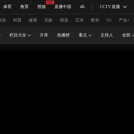
体育
教育
熊猫
直播中国
4K
CCTV.直播
式妙语
主持人
下载央视影音
热解读
天天学习
旅游
科普
健康
乐龄
阅读
艺术
数智
5G
产业+
栏目大全
片库
热播榜
看点
主持人
全部
纪录片网
国家大剧院
大型活动
科技
法治
文娱
人物
公益
图片
习式妙语
央视快评
央视网评
光华锐评
锋面
频道
VR/AR
4K专区
全景新闻
请入列
人生第一次
人生第二次
冬奥会
CBA
NBA
中超
国足
国际足球
网球
综
体育江湖
文化体育
冰雪道路
足球道路