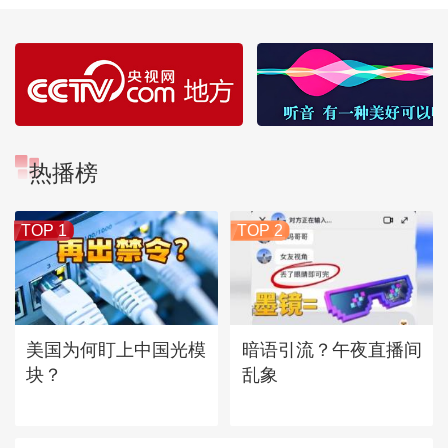
热播榜
TOP 1
TOP 2
美国为何盯上中国光模
暗语引流？午夜直播间
块？
乱象