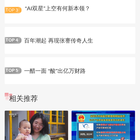
“AI双星”上空有何新本领？
TOP
3
百年潮起 再现张謇传奇人生
TOP
4
一醋一面 “酸”出亿万财路
TOP
5
相关推荐