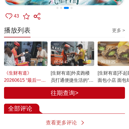
43
播放列表
更多 >
00:24:37
00:04:47
00:03:25
《生财有道》
[生财有道]外卖跑楼
[生财有道]不起
20260615 “最后一百
员打通便捷生活的“最
面包小店 面包
米”“跑楼”竟出圈
后一百米”
到限量抢购
往期查询>
全部评论
查看更多评论