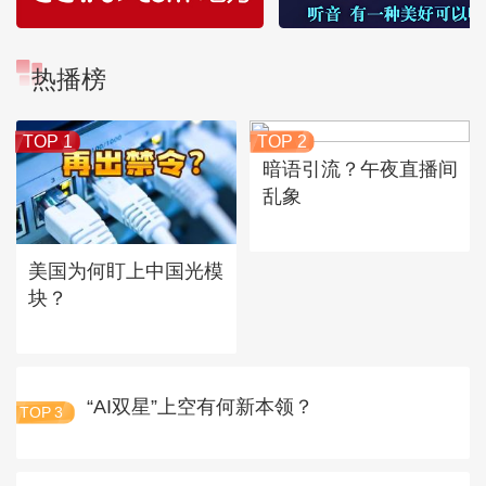
热播榜
TOP 1
TOP 2
暗语引流？午夜直播间
乱象
美国为何盯上中国光模
块？
“AI双星”上空有何新本领？
TOP
3