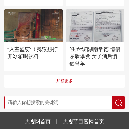
“入室盗窃”！猕猴想打
[生命线]湖南常德 情侣
开冰箱喝饮料
矛盾爆发 女子酒后愤
然驾车
加载更多
央视网首页
|
央视节目官网首页