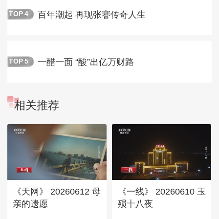
百年潮起 再现张謇传奇人生
TOP
4
一醋一面 “酸”出亿万财路
TOP
5
相关推荐
《天网》 20260612 母
《一线》 20260610 玉
亲的遗愿
殒十八夜