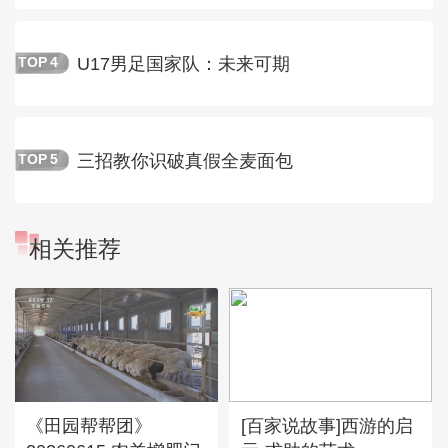
U17男足国家队：未来可期
TOP
4
三招教你识破真假全麦面包
TOP
5
相关推荐
《田园帮帮团》
[百家说故事]西游的启