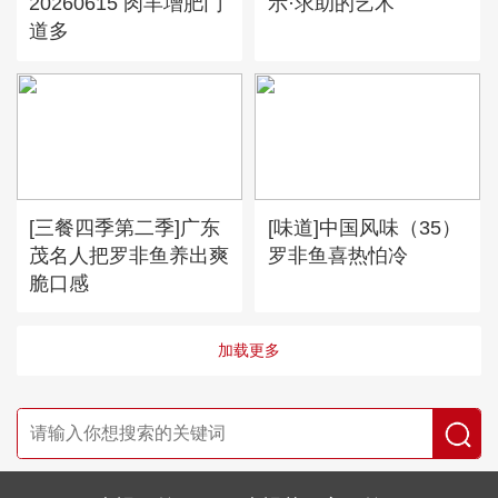
20260615 肉羊增肥门
示·求助的艺术
道多
[三餐四季第二季]广东
[味道]中国风味（35）
茂名人把罗非鱼养出爽
罗非鱼喜热怕冷
脆口感
加载更多