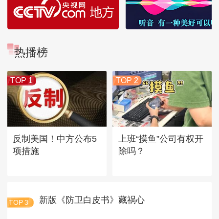
热播榜
TOP 1
TOP 2
反制美国！中方公布5
上班“摸鱼”公司有权开
项措施
除吗？
新版《防卫白皮书》藏祸心
TOP
3