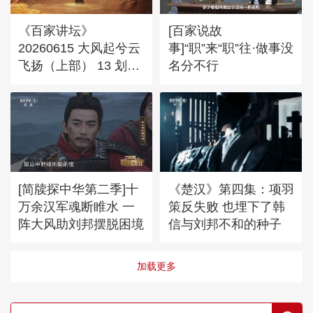
《百家讲坛》
[百家说故
20260615 大风起兮云
事]“职”来“职”往·做事没
飞扬（上部） 13 划定
名分不行
鸿沟界
[简牍探中华第二季]十
《楚汉》第四集：项羽
万余汉军魂断睢水 一
策反失败 也埋下了韩
阵大风助刘邦摆脱困境
信与刘邦不和的种子
加载更多