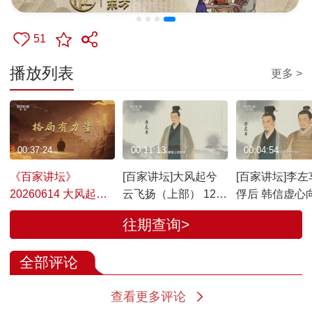
51
播放列表
更多 >
00:37:24
00:11:13
00:04:54
《百家讲坛》
[百家讲坛]大风起兮
[百家讲坛]李左
20260614 大风起兮
云飞扬（上部） 12
俘后 韩信虚心
云飞扬（上部） 12
格局有力量 李左车的
车请教
往期查询>
格局有力量
良策
全部评论
查看更多评论