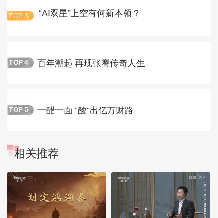
“AI双星”上空有何新本领？
TOP
3
百年潮起 再现张謇传奇人生
TOP
4
一醋一面 “酸”出亿万财路
TOP
5
相关推荐