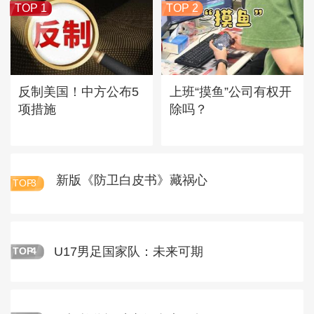
TOP 1
TOP 2
反制美国！中方公布5
上班“摸鱼”公司有权开
项措施
除吗？
新版《防卫白皮书》藏祸心
TOP
3
U17男足国家队：未来可期
TOP
4