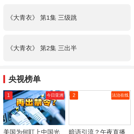
《大青衣》 第1集 三级跳
《大青衣》 第2集 三出半
央视榜单
1
2
今日亚洲
法治在线
美国为何盯上中国光
暗语引流？午夜直播