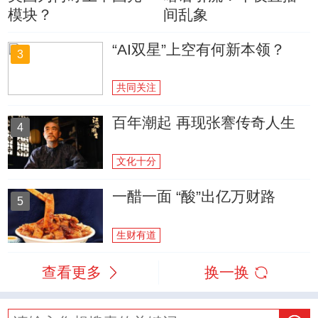
模块？
间乱象
“AI双星”上空有何新本领？
3
共同关注
百年潮起 再现张謇传奇人生
4
文化十分
一醋一面 “酸”出亿万财路
5
生财有道
查看更多
换一换