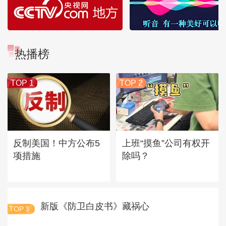
热播榜
TOP 1
TOP 2
反制美国！中方公布5
上班“摸鱼”公司有权开
项措施
除吗？
新版《防卫白皮书》藏祸心
TOP
3