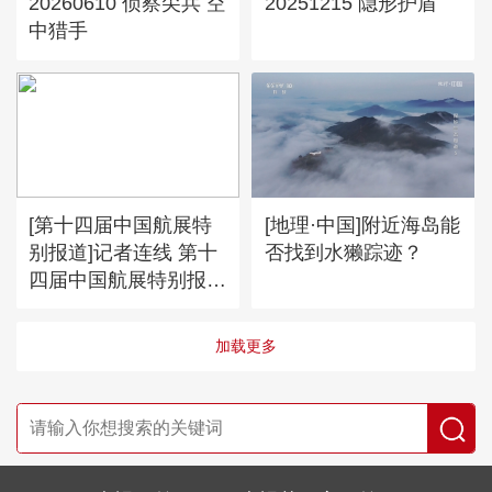
20260610 侦察尖兵 空
20251215 隐形护盾
中猎手
[第十四届中国航展特
[地理·中国]附近海岛能
别报道]记者连线 第十
否找到水獭踪迹？
四届中国航展特别报道
·人民空军成立73周年
“清华班”飞行学员：励
加载更多
志空天 追求逐梦