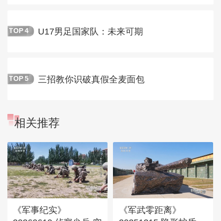
U17男足国家队：未来可期
TOP
4
三招教你识破真假全麦面包
TOP
5
相关推荐
《军事纪实》
《军武零距离》