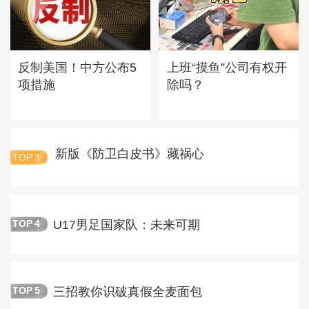
反制美国！中方公布5
上班“摸鱼”公司有权开
项措施
除吗？
新版《防卫白皮书》藏祸心
TOP
3
U17男足国家队：未来可期
TOP
4
三招教你识破真假全麦面包
TOP
5