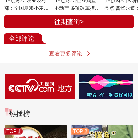
[正点财经]农业农村
[正点财经]企业购置
[正点财经]从研
部：全国夏粮小麦收
不动产 多项改革措施
亮点 普华永道
获进度过七成
加速“拿证”
经济新动能强劲
往期查询>
信心持续提升
全部评论
查看更多评论
热播榜
TOP 1
TOP 2