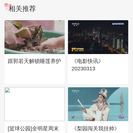
相关推荐
跟郭若天解锁睡莲养护
《电影快讯》
20230313
[篮球公园]全明星周末
《梨园闯关我挂帅》