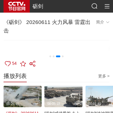
砺剑
《砺剑》 20260611 火力风暴 雷霆出
简介
击
54
播放列表
更多 >
00:26:45
00:05:18
00:01:40