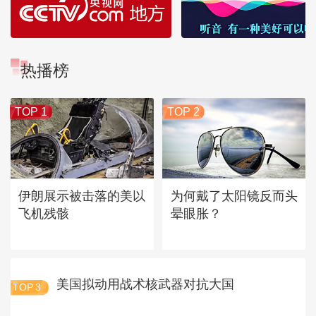
热播榜
TOP 1
TOP 2
伊朗展示被击落的美以
为何戴了太阳镜反而头
飞机残骸
晕眼胀？
美国拟动用战术核武器对抗大国
TOP
3