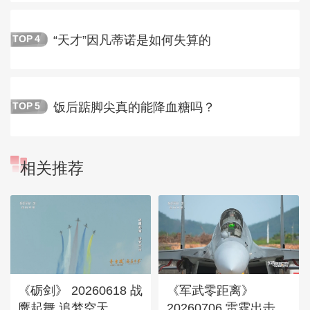
“天才”因凡蒂诺是如何失算的
TOP
4
饭后踮脚尖真的能降血糖吗？
TOP
5
相关推荐
《砺剑》 20260618 战
《军武零距离》
鹰起舞 追梦空天
20260706 雷霆出击