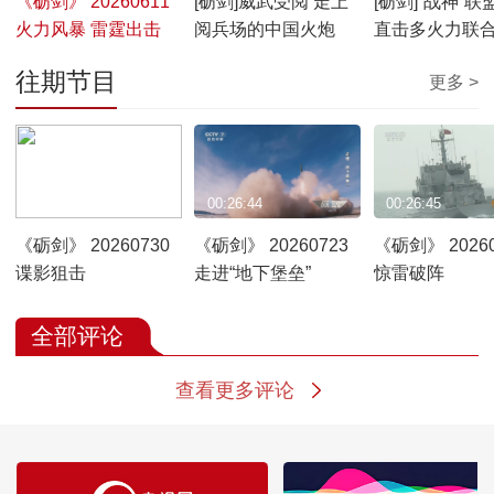
《砺剑》 20260611
[砺剑]威武受阅 走上
[砺剑]“战神”联
火力风暴 雷霆出击
阅兵场的中国火炮
直击多火力联
往期节目
更多 >
00:26:45
00:26:44
00:26:45
《砺剑》 20260730
《砺剑》 20260723
《砺剑》 20260
谍影狙击
走进“地下堡垒”
惊雷破阵
全部评论
查看更多评论