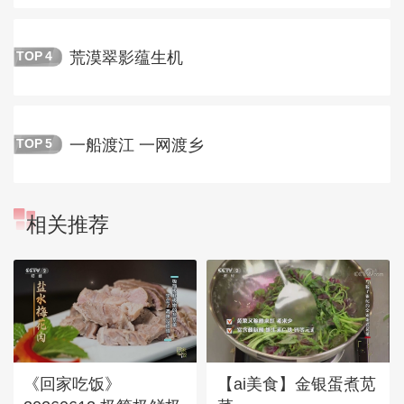
荒漠翠影蕴生机
TOP
4
一船渡江 一网渡乡
TOP
5
相关推荐
《回家吃饭》
【ai美食】金银蛋煮苋