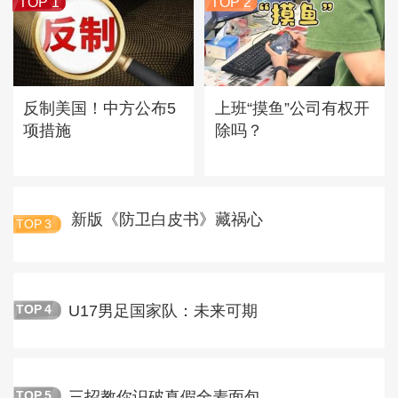
TOP 1
TOP 2
反制美国！中方公布5
上班“摸鱼”公司有权开
项措施
除吗？
新版《防卫白皮书》藏祸心
TOP
3
U17男足国家队：未来可期
TOP
4
三招教你识破真假全麦面包
TOP
5