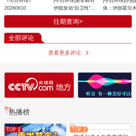
《今日环球》
[今日环球]美军称对
[今日环球]伊朗
20260610
伊朗发动“自卫性”打
体：伊朗霍尔
击
省多地发生爆
往期查询>
全部评论
查看更多评论
热播榜
TOP 1
TOP 2