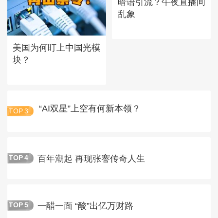
暗语引流？午夜直播间
乱象
美国为何盯上中国光模
块？
“AI双星”上空有何新本领？
TOP
3
百年潮起 再现张謇传奇人生
TOP
4
一醋一面 “酸”出亿万财路
TOP
5