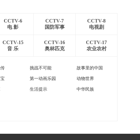
[朝闻天下]工业和信息
续向好
化部 整治App乱跳转
违规将约谈下架
00:01:04
CCTV-6
CCTV-7
CCTV-8
[朝闻天下]中央安全生
电 影
国防军事
电视剧
产考核巡查组 将开展
新一轮季度明查暗访
00:00:58
CCTV-15
CCTV-16
CCTV-17
音 乐
奥林匹克
农业农村
[朝闻天下]“三北”工程
攻坚战完成建设任务
2.44亿亩
00:01:43
流传
挑战不可能
故事里的中国
[朝闻天下]新闻特写
家宝
第一动画乐园
动物世界
悬崖造林20年 黄河岸
边绝壁披绿
00:02:31
苑
生活提示
中华民族
[朝闻天下]2026年全国
水生生物已增殖放流
超5亿尾
00:01:42
[朝闻天下]美军称对伊
朗实施“自卫性打击”
00:00:29