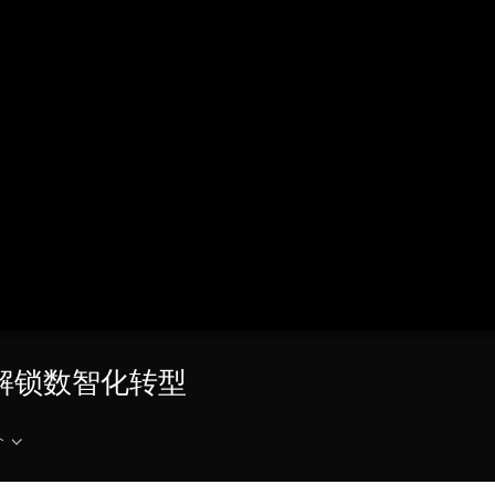
央博
非遗
文化
旅游
科普
健康
乐龄
阅读
云起
超级工厂
智敬中国
全民健康
颜选攻略
海洋
热播榜
总台企业白名单
 解锁数智化转型
介