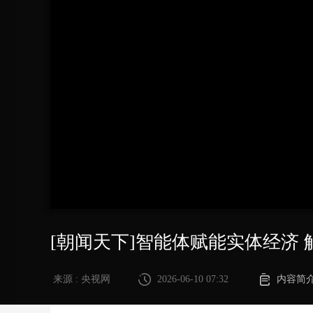
财经
教育
乡村振兴
生态环境
一带一路
大国智造
大国展会
大国保险
云顶对话
CCTV.节目官网
直播
节目单
栏目
片库
[朝闻天下]智能体赋能实体经济
来源 : 央视网
2026-06-10 07:32
内容简