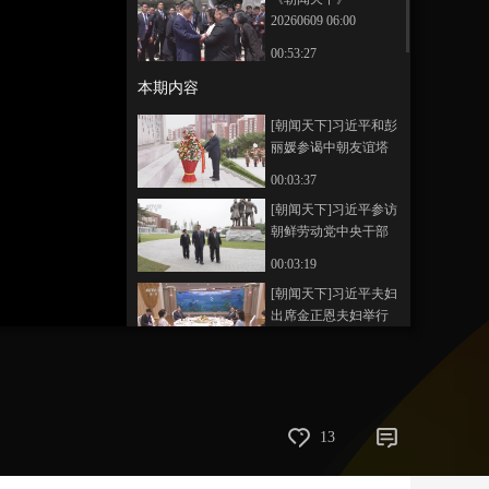
20260609 06:00
艺术
汽车
数智
5G
产业+
00:53:27
时尚
天气
才艺
网展
央央好物
本期内容
[朝闻天下]习近平和彭
丽媛参谒中朝友谊塔
00:03:37
[朝闻天下]习近平参访
朝鲜劳动党中央干部
学校
00:03:19
[朝闻天下]习近平夫妇
出席金正恩夫妇举行
的小范围午宴
00:02:07
[朝闻天下]习近平出席
金正恩举行的欢送仪
式
00:04:07
13
[朝闻天下]习近平结束
对朝鲜国事访问回到