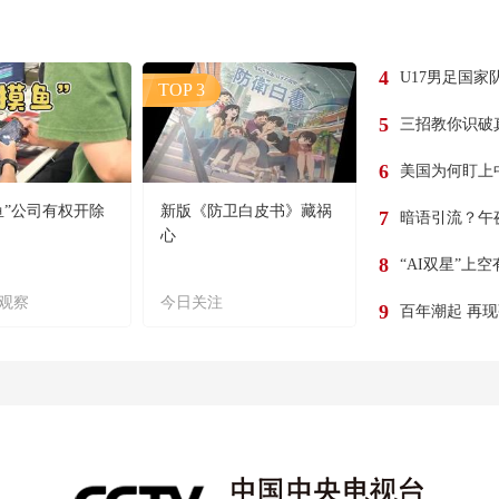
4
U17男足国家
TOP 3
5
三招教你识破
6
美国为何盯上
鱼”公司有权开除
新版《防卫白皮书》藏祸
7
暗语引流？午
心
8
“AI双星”上
观察
今日关注
9
百年潮起 再