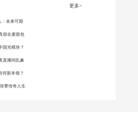
大光氢储一体化项目
更多>
全面建成
00:00:42
[朝闻天下]我国自主研
队：未来可期
制百兆瓦级储能电机
成功应用
真假全麦面包
00:00:43
[朝闻天下]上海启用绿
中国光模块？
洲全球可持续科技创
新平台
00:00:37
夜直播间乱象
[朝闻天下]国产智能体
空有何新本领？
加快普及落地
00:02:21
现张謇传奇人生
[朝闻天下]智能体赋能
实体经济 解锁数智化
转型
00:02:46
[朝闻天下]2026年经营
主体纳税缴费信用评
价结果发布 我国经营
00:01:16
主体纳税缴费信用持