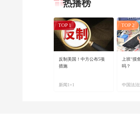
热播榜
TOP 1
TOP 2
反制美国！中方公布5项
上班“摸
措施
吗？
新闻1+1
中国法治