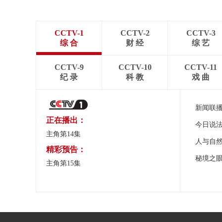
CCTV-1
CCTV-2
CCTV-3
综 合
财 经
综 艺
CCTV-9
CCTV-10
CCTV-11
纪 录
科 教
戏 曲
新闻联
正在播出：
今日说
主角第14集
人与自
精彩预告：
秘境之
主角第15集