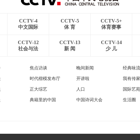
CCTV-4
CCTV-5
CCTV-5+
中文国际
体 育
体育赛事
CCTV-12
CCTV-13
CCTV-14
社会与法
新 闻
少 儿
播
焦点访谈
晚间新闻
经典咏
法
时代楷模发布厅
开讲啦
我有传
然
正大综艺
人口
国际艺
眼
典籍里的中国
中国诗词大会
生活圈