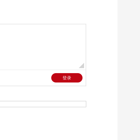
北京
00:00:25
[朝闻天下]时政要闻
00:01:05
[朝闻天下]海关总署
前5个月货物贸易进出
口同比增长15.3%
00:01:14
[朝闻天下]前5个月 全
国期货市场累计成交
额同比增长40.13%
00:00:23
[朝闻天下]朱雀二号改
进型遥六运载火箭发
射成功
00:00:24
[朝闻天下]我国成功发
射卫星互联网技术试
验卫星
00:00:38
[朝闻天下]我国规模最