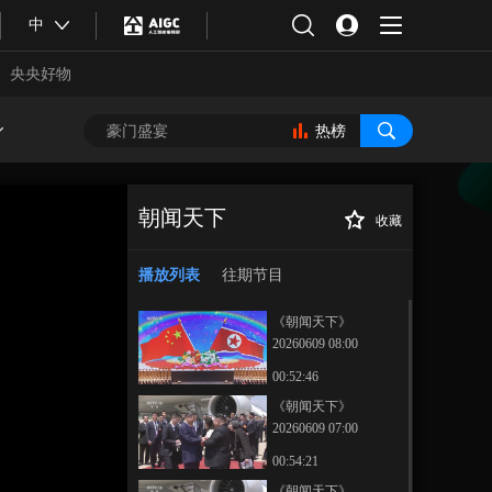
中
央央好物
热榜
朝闻天下
收藏
[朝闻天下]智能体
正在播放
赋能实体经济 解锁数智化转型
播放列表
往期节目
《朝闻天下》
20260609 08:00
00:52:46
《朝闻天下》
20260609 07:00
合体育
亚冬会
00:54:21
《朝闻天下》