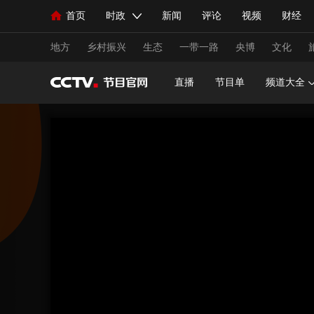
首页
时政
新闻
评论
视频
财经
人民领袖习近平
直播
海外频道
片库
iPanda
栏目大全
联播+
English
中国领导人
节目单
Монгол
听音
央视快评
微视频
习
地方
乡村振兴
生态
一带一路
央博
文化
直播
节目单
频道大全
总台春晚
网络春晚
共产党员网
秧纪录
新闻
国内
国际
评论
经济
军事
人民领袖习近平
联播+
热解读
天天学习
视频
小央视频
小央直播
直播中国
熊猫
现场
前线
比划
快看
蓝海中国
新兵
体育
直播
竞猜
2026年世界杯
2026年
VIP会员
CCTV奥林匹克频道
生活体育大会