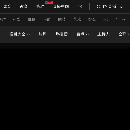
体育
教育
熊猫
直播中国
4K
CCTV.直播
式妙语
主持人
下载央视影音
热解读
天天学习
旅游
科普
健康
乐龄
阅读
艺术
数智
5G
产业+
栏目大全
片库
热播榜
看点
主持人
全部
纪录片网
国家大剧院
大型活动
科技
法治
文娱
人物
公益
图片
习式妙语
央视快评
央视网评
光华锐评
锋面
频道
VR/AR
4K专区
全景新闻
请入列
人生第一次
人生第二次
冬奥会
CBA
NBA
中超
国足
国际足球
网球
综
体育江湖
文化体育
冰雪道路
足球道路