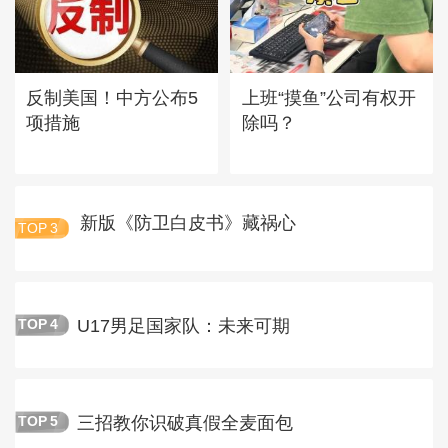
反制美国！中方公布5
上班“摸鱼”公司有权开
项措施
除吗？
新版《防卫白皮书》藏祸心
TOP
3
U17男足国家队：未来可期
TOP
4
三招教你识破真假全麦面包
TOP
5