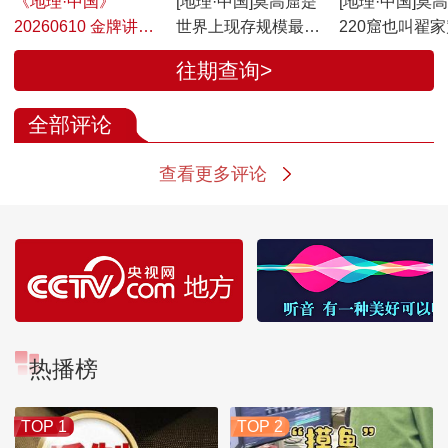
《地理·中国》
[地理·中国]莫高窟是
[地理·中国]莫
20260610 金牌讲解
世界上现存规模最
220窟也叫翟家
员·妙音曼舞
大、内容最丰富的艺
往期查询>
术宝库
全部评论
查看更多评论
热播榜
TOP 1
TOP 2