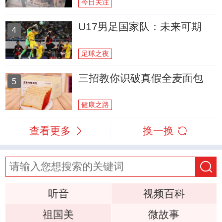
今日关注
U17男足国家队：未来可期
4
足球之夜
三招教你识破真假全麦面包
5
健康之路
查看更多
换一换
听音
视频百科
祖国美
微故事