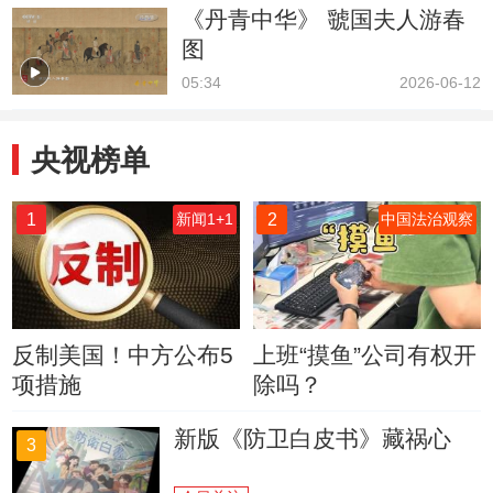
《丹青中华》 虢国夫人游春
图
05:34
2026-06-12
央视榜单
1
2
新闻1+1
中国法治观察
反制美国！中方公布5
上班“摸鱼”公司有权开
项措施
除吗？
新版《防卫白皮书》藏祸心
3