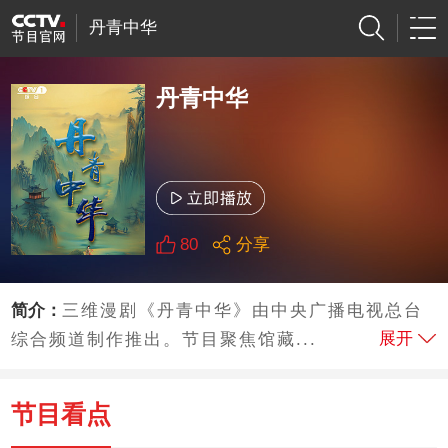
丹青中华
丹青中华
80
分享
简介：
三维漫剧《丹青中华》由中央广播电视总台
展开
综合频道制作推出。节目聚焦馆藏...
节目看点