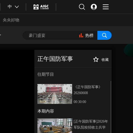
中
央央好物
热榜
正午国防军事
收藏
[正午国防军事]“八
正在播放
一勋章”获得者杜富国与师生分
往期节目
享重生之路
《正午国防军事》
20260608
00:30:00
本期内容
合体育
亚冬会
[正午国防军事]2026年
军队院校招收士兵学