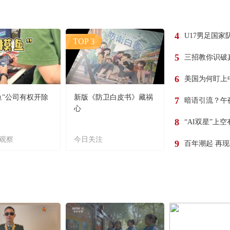
4
U17男足国家
TOP 3
5
三招教你识破
6
美国为何盯上
鱼”公司有权开除
新版《防卫白皮书》藏祸
7
暗语引流？午
心
8
“AI双星”上
观察
今日关注
9
百年潮起 再