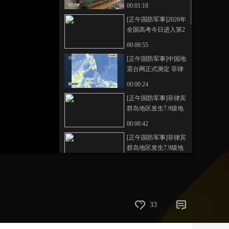
员文化科目统考开考
00:01:18
艺术
汽车
数智
5G
产业+
[正午国防军事]2026年
全国高考今日进入第2
时尚
天气
才艺
网展
央央好物
天 考生全力以赴 武警
00:00:55
全时守护
[正午国防军事]中国地
震台网正式测定 菲律
宾群岛地区发生7.9级
00:00:24
地震
[正午国防军事]菲律宾
群岛地区发生7.9级地
震 菲律宾火山地震研
00:00:42
究所发布海啸预警
[正午国防军事]菲律宾
群岛地区发生7.9级地
震 印尼 日本均发布海
00:00:34
啸预警
[正午国防军事]菲律宾
群岛地区发生7.9级地
震 或引发海啸 不会对
00:00:18
33
我国沿岸造成灾害性
[正午国防军事]中国驻
影响
伊朗大使馆提醒在伊