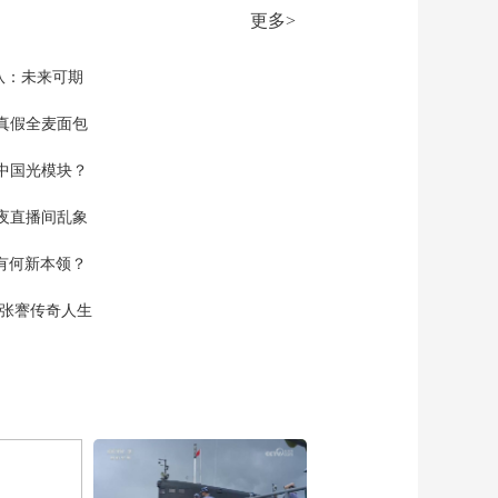
空袭黎巴嫩多地 致多
更多>
人死伤
00:01:03
[正午国防军事]媒体：
队：未来可期
美或用伊朗资产修复
海湾盟友损失
真假全麦面包
00:00:43
[正午国防军事]媒体：
中国光模块？
美或用伊朗资产修复
海湾盟友损失 伊朗副
00:00:53
夜直播间乱象
外长：伊朗海外资产
[正午国防军事]伊朗已
不是美国的战利品
空有何新本领？
起草《霍尔木兹海峡
环境服务收费条例》
00:00:42
现张謇传奇人生
[正午国防军事]美专
家：美以误判导致霍
尔木兹海峡受阻
00:01:10
[正午国防军事]日本政
府内部研究向霍尔木
兹海峡派遣海上自卫
00:01:44
队方案