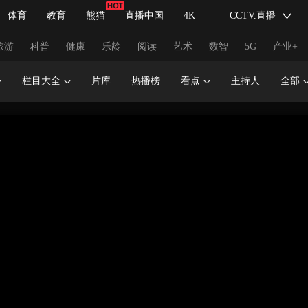
体育
教育
熊猫
直播中国
4K
CCTV.直播
式妙语
主持人
下载央视影音
热解读
天天学习
旅游
科普
健康
乐龄
阅读
艺术
数智
5G
产业+
栏目大全
片库
热播榜
看点
主持人
全部
纪录片网
国家大剧院
大型活动
科技
法治
文娱
人物
公益
图片
习式妙语
央视快评
央视网评
光华锐评
锋面
频道
VR/AR
4K专区
全景新闻
请入列
人生第一次
人生第二次
冬奥会
CBA
NBA
中超
国足
国际足球
网球
综
体育江湖
文化体育
冰雪道路
足球道路