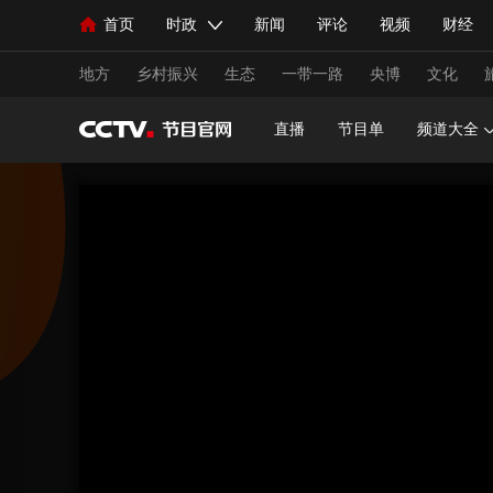
首页
时政
新闻
评论
视频
财经
人民领袖习近平
直播
海外频道
片库
iPanda
栏目大全
联播+
English
中国领导人
节目单
Монгол
听音
央视快评
微视频
习
地方
乡村振兴
生态
一带一路
央博
文化
直播
节目单
频道大全
总台春晚
网络春晚
共产党员网
秧纪录
新闻
国内
国际
评论
经济
军事
人民领袖习近平
联播+
热解读
天天学习
视频
小央视频
小央直播
直播中国
熊猫
现场
前线
比划
快看
蓝海中国
新兵
体育
直播
竞猜
2026年世界杯
2026年
VIP会员
CCTV奥林匹克频道
生活体育大会