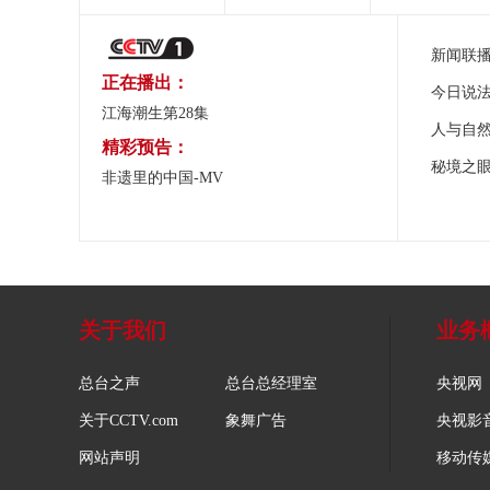
新闻联
正在播出：
今日说
江海潮生第28集
人与自
精彩预告：
秘境之
非遗里的中国-MV
关于我们
业务
总台之声
总台总经理室
央视网
关于CCTV.com
象舞广告
央视影
网站声明
移动传