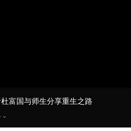
央博
非遗
文化
旅游
科普
健康
乐龄
阅读
云起
超级工厂
智敬中国
全民健康
颜选攻略
海洋
热播榜
总台企业白名单
得者杜富国与师生分享重生之路
介