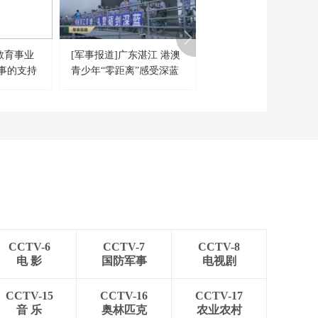
[正午国防军事]日本陆
上自卫队举行国内最
大规模演习
00:00:27
教育事业
[军事报道]广东湛江 港澳
《兵器面面观》 202309
[正午国防军事]英媒曝
事的支持
青少年“零距离”感受深蓝
共筑国防 有你有我 1
美国打算绕开英国“收
购”查戈斯群岛
魅力
00:00:52
[正午国防军事]以色列
中部发生枪击 1死5伤
00:00:31
[正午国防军事]以色列
被曝加大监听美高官
00:01:39
[正午国防军事]以色列
内阁批准任命新国家
CCTV-6
CCTV-7
CCTV-8
安全顾问
00:00:37
电 影
国防军事
电视剧
[正午国防军事]专家分
析 加沙停火频遭破坏
CCTV-15
CCTV-16
CCTV-17
新协议落地希望渺茫
音 乐
奥林匹克
农业农村
00:01:48