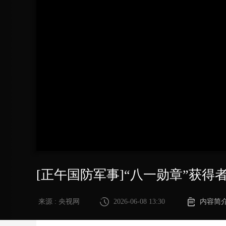
财经
教育
乡村振兴
生态环境
一带一路
大国智造
大国展会
大国保险
云顶对话
CCTV.节目官网
直播
节目单
栏目
片库
[正午国防军事]“八一勋章”获
来源 : 央视网
2026-06-08 13:30
内容简