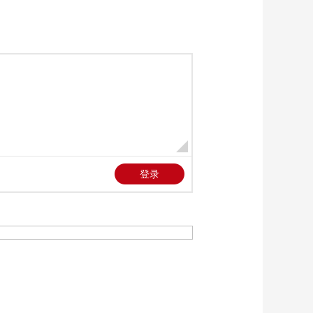
中国公民加强安全防
00:00:22
范
[正午国防军事]延宕百
日 美以伊战事僵局难
破 伊朗多地响起爆炸
00:00:38
声 以称打击伊军事目
[正午国防军事]延宕百
标
日 美以伊战事僵局难
破 伊朗伊斯兰革命卫
00:01:18
队航空航天部队打击
[正午国防军事]延宕百
以空军基地
日 美以伊战事僵局难
破 记者观察 伊朗导弹
00:01:34
袭击以色列 中东局势
[正午国防军事]延宕百
再度升级
日 美以伊战事僵局难
破 美总统称将劝以总
00:00:42
理不要报复伊朗导弹
[正午国防军事]以军称
袭击
从也门发射的导弹已
被拦截
00:00:31
[正午国防军事]以色列