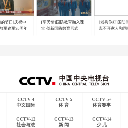
我们的节日]庆祝中
[军民情]国防教育融入课
[老兵你好]国防
放军建军95周年
堂 创新国防教育形式
离不开家人和同
 八一连线“八一
得者 杜富国
CCTV-4
CCTV-5
CCTV-5+
中文国际
体 育
体育赛事
CCTV-12
CCTV-13
CCTV-14
社会与法
新 闻
少 儿