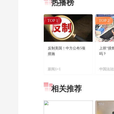
热播榜
TOP 1
TOP 2
反制美国！中方公布5项
上班“摸
措施
吗？
新闻1+1
中国法治
相关推荐