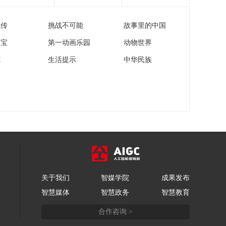
[正午国防军事]约旦河
西岸 7月龄巴勒斯坦婴
流传
挑战不可能
故事里的中国
儿遭以军射杀 婴儿父
00:01:46
亲讲述事发经过 控诉
家宝
第一动画乐园
动物世界
[正午国防军事]世界杯
以军暴行
开赛在即 美国洛杉矶
苑
生活提示
中华民族
赛场员工或举行罢工
00:01:21
[正午国防军事]现场画
面！台湾岛东部海域
海上交通专项执法行
00:00:44
动
[正午国防军事]第71集
团军某旅组织反坦克
导弹实弹射击考核
00:00:30
[正午国防军事]最小代
价 最低风险 抢占先机
关于我们
智媒学院
成果发布
陆军某旅组织穿越机
00:00:30
智慧媒体
智慧政务
智慧教育
飞行集训
[正午国防军事]武警西
合作咨询 >
安支队开展多课目连
贯实弹射击考核