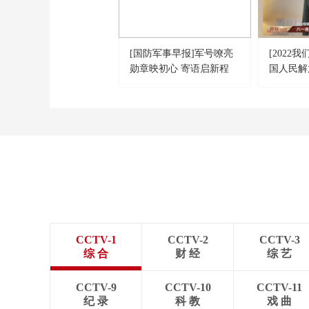
[国防军事早报]军号嘹亮
[2022
勋章映初心 寄语启新程
国人民解
特别报道
勋章”获
CCTV-1
CCTV-2
CCTV-3
综 合
财 经
综 艺
CCTV-9
CCTV-10
CCTV-11
纪 录
科 教
戏 曲