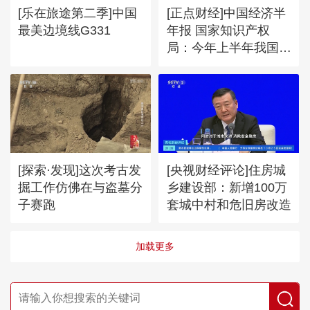
[乐在旅途第二季]中国
[正点财经]中国经济半
最美边境线G331
年报 国家知识产权
局：今年上半年我国共
授权发明专利45.3万件
[探索·发现]这次考古发
[央视财经评论]住房城
掘工作仿佛在与盗墓分
乡建设部：新增100万
子赛跑
套城中村和危旧房改造
加载更多