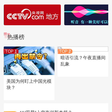
热播榜
TOP 1
TOP 2
暗语引流？午夜直播间
乱象
美国为何盯上中国光模
块？