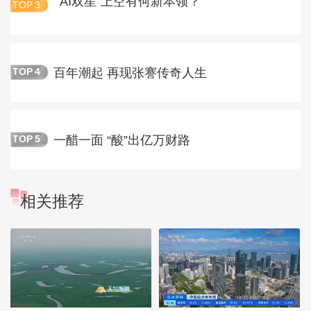
“AI双星”上空有何新本领？
TOP
3
百年潮起 再现张謇传奇人生
TOP
4
一醋一面 “酸”出亿万财路
TOP
5
相关推荐