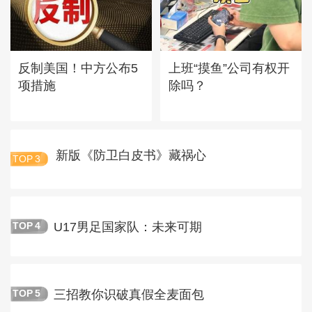
反制美国！中方公布5
上班“摸鱼”公司有权开
项措施
除吗？
新版《防卫白皮书》藏祸心
TOP
3
U17男足国家队：未来可期
TOP
4
三招教你识破真假全麦面包
TOP
5