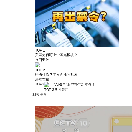
TOP 1
美国为何盯上中国光模块？
今日亚洲
TOP 2
暗语引流？午夜直播间乱象
法治在线
TOP
3
“AI双星”上空有何新本领？
共同关注
TOP 3
相关推荐