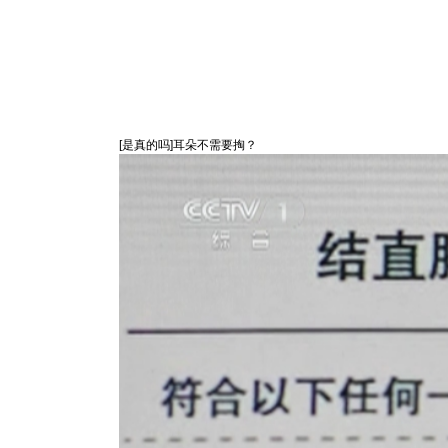
[是真的吗]耳朵不需要掏？