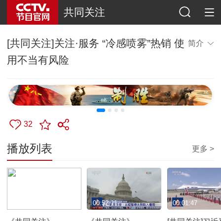
共同关注
[共同关注]关注·服务 “冷感喷雾”热销 使
简介
用不当有风险
32
播放列表
更多 >
00:52:50
00:52:11
00:01:47