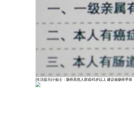
[生活提示]小贴士：肠癌高危人群或45岁以上 建议做肠癌早筛