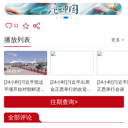
11
播放列表
更多 >
00:01:47
00:08:37
00:08:27
[24小时]习近平抵达
[24小时]习近平出席
[24小时]习近
平壤开始对朝鲜进行
金正恩举行的欢迎仪
正恩举行会谈
国事访问
式
往期查询>
全部评论