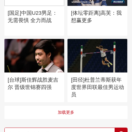
[国足]中国U23男足：
[体坛零距离]高芙：我
无需畏惧 全力而战
想赢更多
[台球]斯佳辉战胜麦吉
[田径]杜普兰蒂斯获年
尔 晋级世锦赛四强
度世界田联最佳男运动
员
加载更多