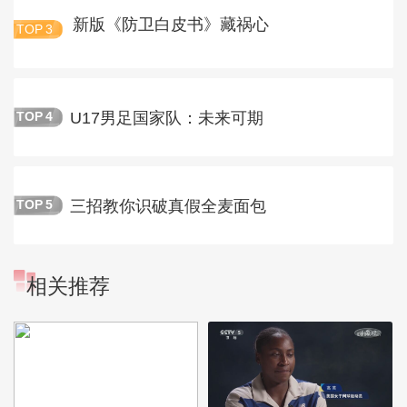
新版《防卫白皮书》藏祸心
TOP
3
U17男足国家队：未来可期
TOP
4
三招教你识破真假全麦面包
TOP
5
相关推荐