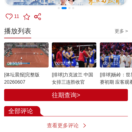
11
播放列表
更多 >
00:50:59
00:02:05
00:04:12
[体坛晨报]完整版
[排球]力克波兰 中国
[排球]杨岭：世
20260607
女排三连胜收官
赛初期 应客观
绩
往期查询>
全部评论
查看更多评论