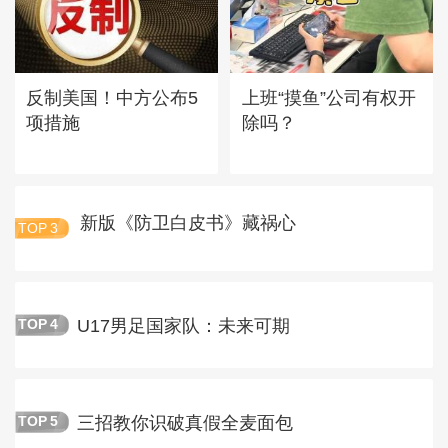
反制美国！中方公布5
上班“摸鱼”公司有权开
项措施
除吗？
新版《防卫白皮书》藏祸心
TOP
3
U17男足国家队：未来可期
TOP
4
三招教你识破真假全麦面包
TOP
5