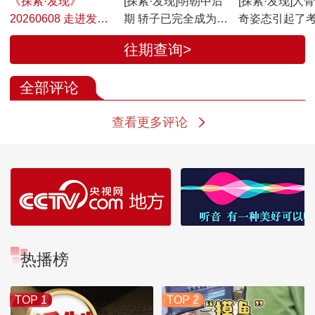
《探索·发现》
[探索·发现]明朝中后
[探索·发现]人
20260608 走进发掘
期 轿子已完全成为各
奇姿态引起了
现场（61）
级官员的代步工具
员的种种猜测
往期查询>
全部评论
查看更多评论
热播榜
TOP 1
TOP 2