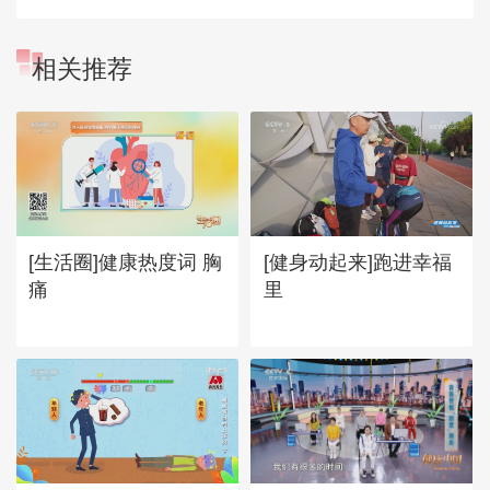
相关推荐
[生活圈]健康热度词 胸
[健身动起来]跑进幸福
痛
里