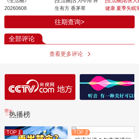
《生活圈》
[生活圈]古为今用 养
[生活圈]名医大
20260608
生有方 香茅草
健康 夏季失眠
因
往期查询>
全部评论
查看更多评论
热播榜
TOP 1
TOP 2