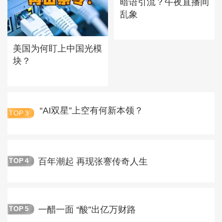
暗语引流？午夜直播间
乱象
美国为何盯上中国光模
块？
“AI双星”上空有何新本领？
TOP
3
百年潮起 再现张謇传奇人生
TOP
4
一醋一面 “酸”出亿万财路
TOP
5