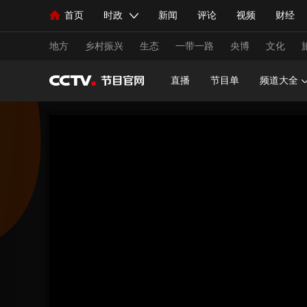
首页
时政
新闻
评论
视频
财经
人民领袖习近平
直播
海外频道
片库
iPanda
栏目大全
联播+
English
中国领导人
节目单
Монгол
听音
央视快评
微视频
习
地方
乡村振兴
生态
一带一路
央博
文化
直播
节目单
频道大全
总台春晚
网络春晚
共产党员网
秧纪录
新闻
国内
国际
评论
经济
军事
人民领袖习近平
联播+
热解读
天天学习
视频
小央视频
小央直播
直播中国
熊猫
现场
前线
比划
快看
蓝海中国
新兵
体育
直播
竞猜
2026年世界杯
2026年
VIP会员
CCTV奥林匹克频道
生活体育大会