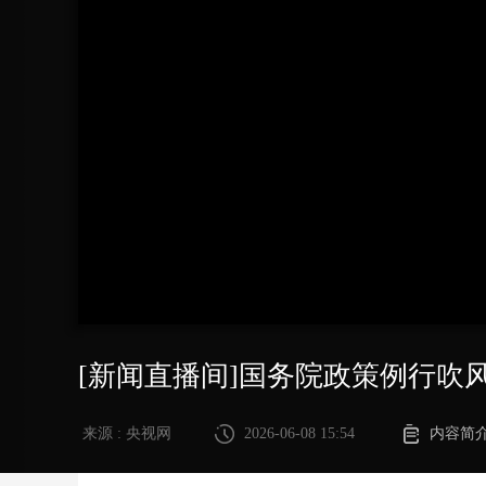
财经
教育
乡村振兴
生态环境
一带一路
大国智造
大国展会
大国保险
云顶对话
CCTV.节目官网
直播
节目单
栏目
片库
[新闻直播间]国务院政策例行吹
来源 : 央视网
2026-06-08 15:54
内容简