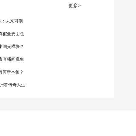
物临床试验质量管理
更多>
规范》发布
00:09:59
[新闻直播间]新版《药
队：未来可期
物临床试验质量管理
规范》发布 从研发到
真假全麦面包
00:03:01
上市 验证药物安全性
[新闻直播间]新版《药
有效性
中国光模块？
物临床试验质量管理
规范》今天发布 责任
00:02:12
夜直播间乱象
更清晰 管理更细化 技
[新闻直播间]新版《药
术更开放
空有何新本领？
物临床试验质量管理
规范》今天发布 主要
00:02:01
现张謇传奇人生
研究者是临床试验现
[新闻直播间]新版《药
场最终责任人
物临床试验质量管理
规范》今天发布 “受试
00:02:43
者”变“试验参与者” 强
[新闻直播间]以色列和
化伦理审查
伊朗互相升级军事行
动 伊称打击以基地 回
00:02:25
应以扩大在黎行动