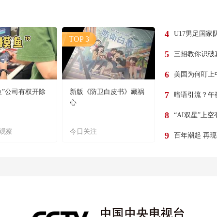
4
U17男足国家
TOP 3
5
三招教你识破
6
美国为何盯上
鱼”公司有权开除
新版《防卫白皮书》藏祸
7
暗语引流？午
心
8
“AI双星”上
观察
今日关注
9
百年潮起 再