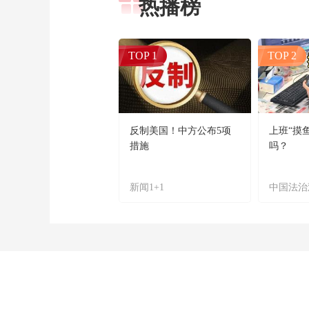
热播榜
TOP 1
TOP 2
反制美国！中方公布5项
上班“摸
措施
吗？
新闻1+1
中国法治