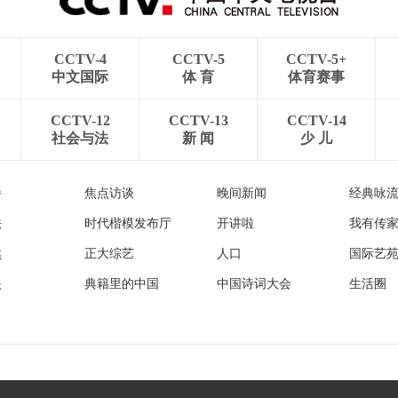
CCTV-4
CCTV-5
CCTV-5+
中文国际
体 育
体育赛事
CCTV-12
CCTV-13
CCTV-14
社会与法
新 闻
少 儿
播
焦点访谈
晚间新闻
经典咏
法
时代楷模发布厅
开讲啦
我有传
然
正大综艺
人口
国际艺
眼
典籍里的中国
中国诗词大会
生活圈