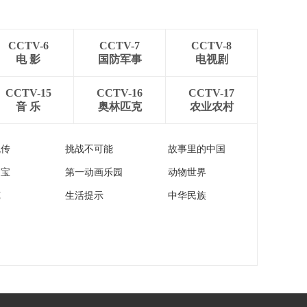
[新闻直播间]以色列和
伊朗互相升级军事行
动 伊朗伊斯兰革命卫
00:01:00
队称打击以色列空军
CCTV-6
CCTV-7
CCTV-8
[新闻直播间]以色列和
基地
电 影
国防军事
电视剧
伊朗互相升级军事行
动 伊媒：伊朗多地响
00:00:54
CCTV-15
CCTV-16
CCTV-17
起爆炸声
音 乐
奥林匹克
农业农村
[新闻直播间]以色列和
伊朗互相升级军事行
动 德黑兰梅赫拉巴德
00:00:16
流传
挑战不可能
故事里的中国
机场宣布航班暂停运
[新闻直播间]也门 胡
营
家宝
第一动画乐园
动物世界
塞武装称向以色列发
射导弹
00:00:27
苑
生活提示
中华民族
[新闻直播间]以色列和
伊朗互相升级军事行
动 国际热评 以伊相互
00:02:31
打击 影响美伊谈判和
[新闻直播间]以媒报道
地区局势
称 以军评估与伊朗战
事或持续数日
00:00:47