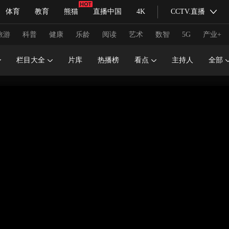
体育
教育
熊猫
直播中国
4K
CCTV.直播
式妙语
主持人
下载央视影音
热解读
天天学习
旅游
科普
健康
乐龄
阅读
艺术
数智
5G
产业+
栏目大全
片库
热播榜
看点
主持人
全部
纪录片网
国家大剧院
大型活动
科技
法治
文娱
人物
公益
图片
习式妙语
央视快评
央视网评
光华锐评
锋面
频道
VR/AR
4K专区
全景新闻
请入列
人生第一次
人生第二次
冬奥会
CBA
NBA
中超
国足
国际足球
网球
综
体育江湖
文化体育
冰雪道路
足球道路