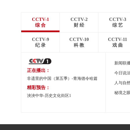
CCTV-1
CCTV-2
CCTV-3
综 合
财 经
综 艺
CCTV-9
CCTV-10
CCTV-11
纪 录
科 教
戏 曲
新闻联
正在播出：
今日说
非遗里的中国（第五季）-青海德令哈篇
人与自
精彩预告：
秘境之
泱泱中华-历史文化街区1