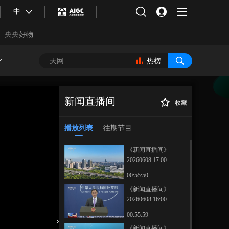
中
央央好物
热榜
新闻直播间
收藏
[新闻直播间]国务
正在播放
院政策例行吹风会 国家发展改
播放列表
往期节目
革委：加大城市更新投资支持
《新闻直播间》
20260608 17:00
00:55:50
《新闻直播间》
20260608 16:00
合体育
亚冬会
00:55:59
《新闻直播间》