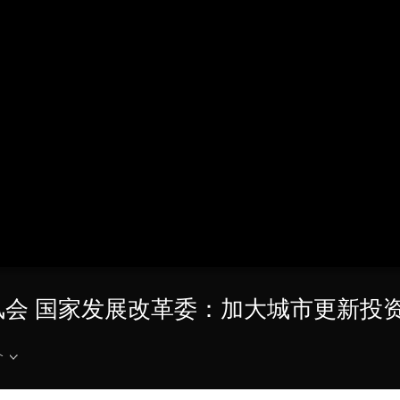
央博
非遗
文化
旅游
科普
健康
乐龄
阅读
云起
超级工厂
智敬中国
全民健康
颜选攻略
海洋
热播榜
总台企业白名单
风会 国家发展改革委：加大城市更新投
介