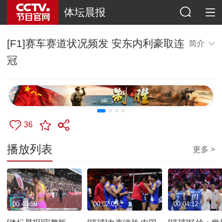
体坛晨报
[F1]赛车赛道状况频发 安东内利豪取连
简介
冠
36
播放列表
更多 >
00:49:59
00:02:05
00:04:12