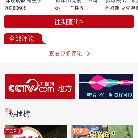
[体坛晨报]完整版
[排球]力克波兰 中国
[排球]杨岭：世
20260608
女排三连胜收官
赛初期 应客观
绩
往期查询>
全部评论
查看更多评论
热播榜
TOP 1
TOP 2