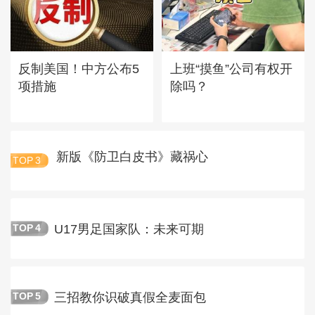
反制美国！中方公布5
上班“摸鱼”公司有权开
项措施
除吗？
新版《防卫白皮书》藏祸心
TOP
3
U17男足国家队：未来可期
TOP
4
三招教你识破真假全麦面包
TOP
5