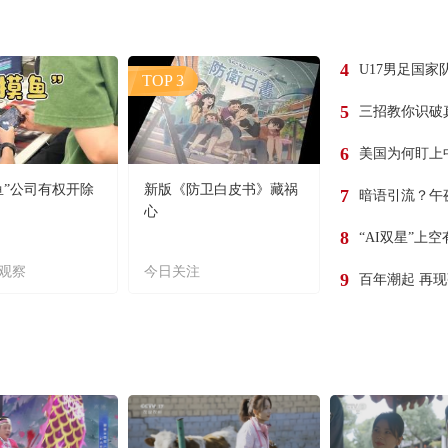
4
U17男足国家
TOP 3
5
三招教你识破
6
美国为何盯上
鱼”公司有权开除
新版《防卫白皮书》藏祸
7
暗语引流？午
心
8
“AI双星”上
观察
今日关注
9
百年潮起 再