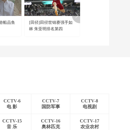
游船品鱼
[田径]田径世锦赛强手如
[NBA]“山东小伙”杨瀚
林 朱亚明排名第四
的选秀之路
CCTV-6
CCTV-7
CCTV-8
电 影
国防军事
电视剧
CCTV-15
CCTV-16
CCTV-17
音 乐
奥林匹克
农业农村