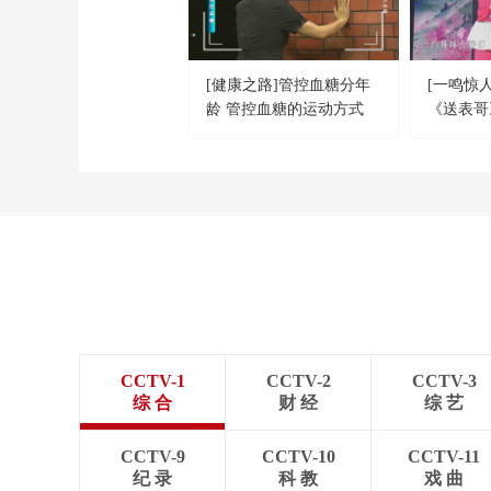
[健康之路]管控血糖分年
[一鸣惊
龄 管控血糖的运动方式
《送表哥
CCTV-1
CCTV-2
CCTV-3
综 合
财 经
综 艺
CCTV-9
CCTV-10
CCTV-11
纪 录
科 教
戏 曲