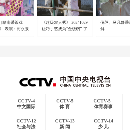
人]赣南采茶戏
《超级农人秀》 20241029
倪萍、马凡舒乘
》 表演：封永泉
让巧手艺成为“金饭碗”·了
鲜
不起的女兽医
CCTV-4
CCTV-5
CCTV-5+
中文国际
体 育
体育赛事
CCTV-12
CCTV-13
CCTV-14
社会与法
新 闻
少 儿