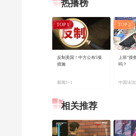
热播榜
TOP 1
TOP 2
反制美国！中方公布5项
上班“摸
措施
吗？
新闻1+1
中国法治
相关推荐