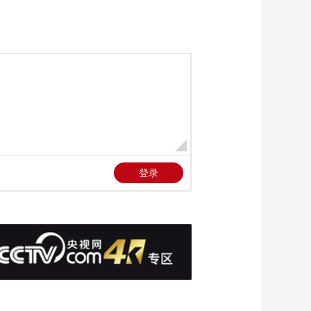
安全顾问
00:00:37
[正午国防军事]专家分
析 加沙停火频遭破坏
新协议落地希望渺茫
00:01:48
[正午国防军事]约旦河
西岸 7月龄巴勒斯坦婴
儿遭以军射杀 婴儿父
00:01:46
亲讲述事发经过 控诉
[正午国防军事]世界杯
以军暴行
开赛在即 美国洛杉矶
赛场员工或举行罢工
00:01:21
[正午国防军事]现场画
面！台湾岛东部海域
海上交通专项执法行
00:00:44
动
[正午国防军事]第71集
团军某旅组织反坦克
导弹实弹射击考核
00:00:30
[正午国防军事]最小代