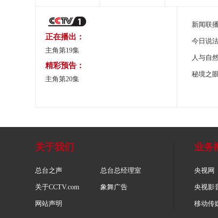
新闻联
正在播出：
今日说
主角第19集
人与自
精彩预告：
秘境之
主角第20集
关于我们
业务
总台之声
总台总经理室
央视网
关于CCTV.com
象舞广告
央视影
网站声明
移动传