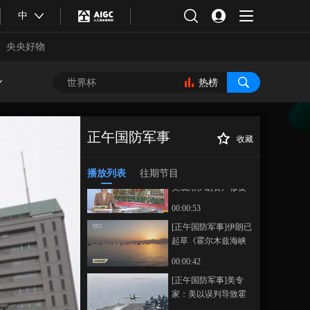
理不要报复伊朗导弹
[正午国防军事]以军称
中
袭击
从也门发射的导弹已
被拦截
央央好物
00:00:31
[正午国防军事]以色列
空袭黎巴嫩多地 致多
热榜
人死伤
00:01:03
[正午国防军事]媒体：
美或用伊朗资产修复
正午国防军事
收藏
海湾盟友损失
00:00:43
[正午国防军事]日
正在播放
本政府内部研究向霍尔木兹海
播放列表
往期节目
[正午国防军事]媒体：
峡派遣海上自卫队方案
美或用伊朗资产修复
海湾盟友损失 伊朗副
00:00:53
外长：伊朗海外资产
[正午国防军事]伊朗已
不是美国的战利品
起草《霍尔木兹海峡
环境服务收费条例》
00:00:42
合体育
亚冬会
[正午国防军事]美专
家：美以误判导致霍
尔木兹海峡受阻