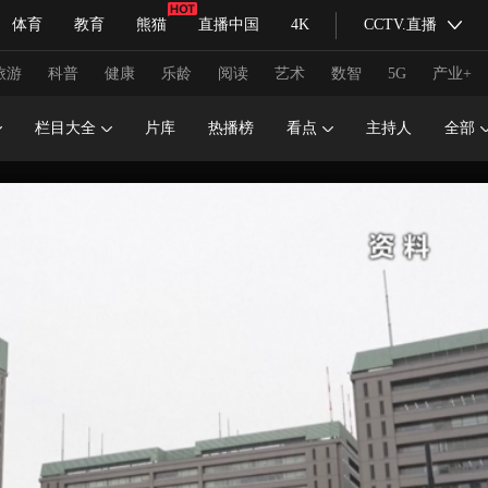
体育
教育
熊猫
直播中国
4K
CCTV.直播
式妙语
主持人
下载央视影音
热解读
天天学习
旅游
科普
健康
乐龄
阅读
艺术
数智
5G
产业+
栏目大全
片库
热播榜
看点
主持人
全部
纪录片网
国家大剧院
大型活动
科技
法治
文娱
人物
公益
图片
习式妙语
央视快评
央视网评
光华锐评
锋面
频道
VR/AR
4K专区
全景新闻
请入列
人生第一次
人生第二次
冬奥会
CBA
NBA
中超
国足
国际足球
网球
综
体育江湖
文化体育
冰雪道路
足球道路