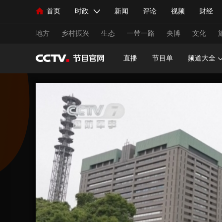
首页
时政
新闻
评论
视频
财经
人民领袖习近平
直播
海外频道
片库
iPanda
栏目大全
联播+
English
中国领导人
节目单
Монгол
听音
央视快评
微视频
习
地方
乡村振兴
生态
一带一路
央博
文化
直播
节目单
频道大全
总台春晚
网络春晚
共产党员网
秧纪录
新闻
国内
国际
评论
经济
军事
人民领袖习近平
联播+
热解读
天天学习
视频
小央视频
小央直播
直播中国
熊猫
现场
前线
比划
快看
蓝海中国
新兵
体育
直播
竞猜
2026年世界杯
2026年
VIP会员
CCTV奥林匹克频道
生活体育大会