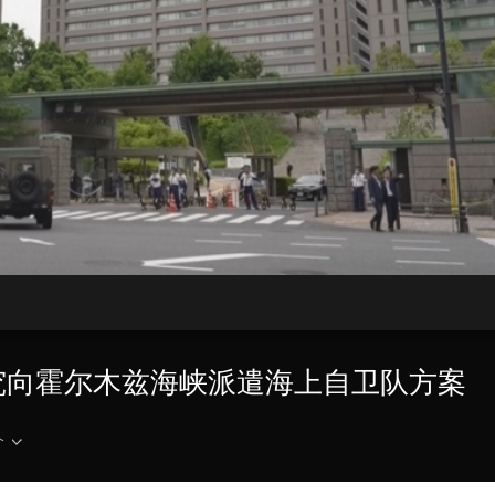
央博
非遗
文化
旅游
科普
健康
乐龄
阅读
云起
超级工厂
智敬中国
全民健康
颜选攻略
海洋
热播榜
总台企业白名单
究向霍尔木兹海峡派遣海上自卫队方案
介