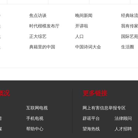
播
焦点访谈
晚间新闻
经典咏
法
时代楷模发布厅
开讲啦
我有传
然
正大综艺
人口
国际艺
眼
典籍里的中国
中国诗词大会
生活圈
概况
更多链接
互联网电视
网上有害信息举报专区
音
手机电视
辟谣平台
法律顾问
媒
帮助中心
望海热线
人才招聘