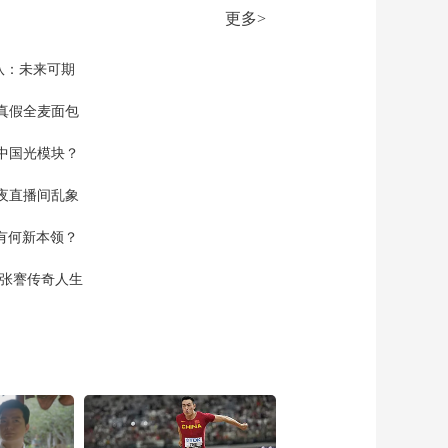
价 最低风险 抢占先机
更多>
陆军某旅组织穿越机
00:00:30
飞行集训
[正午国防军事]武警西
队：未来可期
安支队开展多课目连
贯实弹射击考核
真假全麦面包
00:00:27
[正午国防军事]紧贴实
中国光模块？
战锤炼保障硬功 武警
运城支队开展战备拉
00:00:20
夜直播间乱象
动演练
[正午国防军事]“八一
勋章”获得者杜富国与
空有何新本领？
师生分享重生之路
00:00:20
现张謇传奇人生
[正午国防军事]赓续长
征志 砥砺强军行 空军
某部组织数百名新兵
00:00:16
开展综合演练