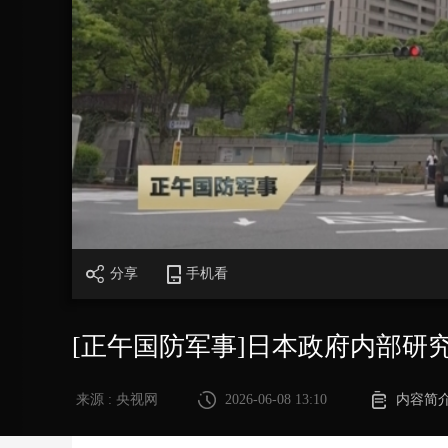
财经
教育
乡村振兴
生态环境
一带一路
大国智造
大国展会
大国保险
云顶对话
CCTV.节目官网
直播
节目单
栏目
片库
分享
手机看
[正午国防军事]日本政府内部研
来源 : 央视网
2026-06-08 13:10
内容简