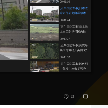
00:01:10
艺术
汽车
数智
5G
产业+
[正午国防军事]日本政
府内部研究向霍尔木
时尚
天气
才艺
网展
央央好物
兹海峡派遣海上自卫
00:01:44
队方案
[正午国防军事]日本陆
上自卫队举行国内最
大规模演习
00:00:27
[正午国防军事]英媒曝
美国打算绕开英国“收
购”查戈斯群岛
00:00:52
[正午国防军事]以色列
中部发生枪击 1死5伤
00:00:31
[正午国防军事]以色列
被曝加大监听美高官
00:01:39
33
[正午国防军事]以色列
内阁批准任命新国家