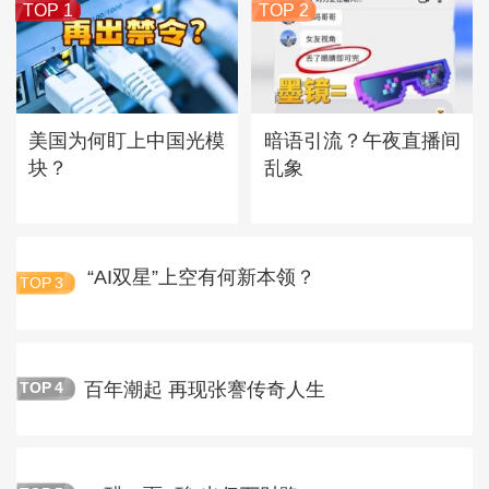
TOP 1
TOP 2
美国为何盯上中国光模
暗语引流？午夜直播间
块？
乱象
“AI双星”上空有何新本领？
TOP
3
百年潮起 再现张謇传奇人生
TOP
4