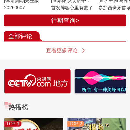
[体育新闻]完整版
[世界杯]安切洛蒂：
[世界杯]亚马尔
20260607
首发阵容心里有数了
参加西班牙首
赛
往期查询>
全部评论
查看更多评论
热播榜
TOP 1
TOP 2