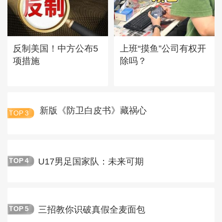
反制美国！中方公布5
上班“摸鱼”公司有权开
项措施
除吗？
新版《防卫白皮书》藏祸心
TOP
3
U17男足国家队：未来可期
TOP
4
三招教你识破真假全麦面包
TOP
5