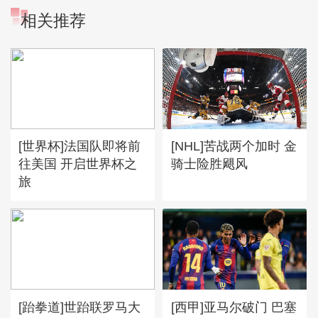
相关推荐
[世界杯]法国队即将前
[NHL]苦战两个加时 金
往美国 开启世界杯之
骑士险胜飓风
旅
[跆拳道]世跆联罗马大
[西甲]亚马尔破门 巴塞