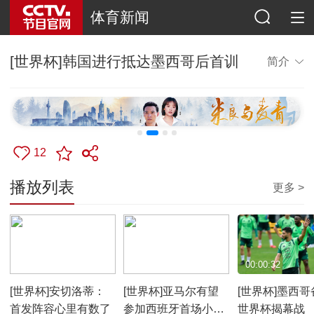
体育新闻
[世界杯]韩国进行抵达墨西哥后首训
简介
12
播放列表
更多 >
00:01:07
00:00:29
00:00:32
[世界杯]安切洛蒂：
[世界杯]亚马尔有望
[世界杯]墨西哥
首发阵容心里有数了
参加西班牙首场小组
世界杯揭幕战