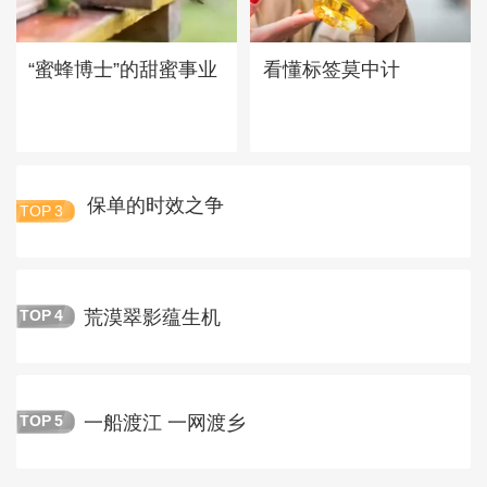
“蜜蜂博士”的甜蜜事业
看懂标签莫中计
保单的时效之争
TOP
3
荒漠翠影蕴生机
TOP
4
一船渡江 一网渡乡
TOP
5