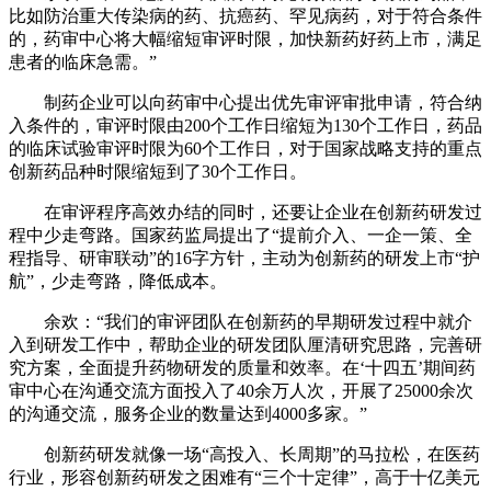
比如防治重大传染病的药、抗癌药、罕见病药，对于符合条件
的，药审中心将大幅缩短审评时限，加快新药好药上市，满足
患者的临床急需。”
制药企业可以向药审中心提出优先审评审批申请，符合纳
入条件的，审评时限由200个工作日缩短为130个工作日，药品
的临床试验审评时限为60个工作日，对于国家战略支持的重点
创新药品种时限缩短到了30个工作日。
在审评程序高效办结的同时，还要让企业在创新药研发过
程中少走弯路。国家药监局提出了“提前介入、一企一策、全
程指导、研审联动”的16字方针，主动为创新药的研发上市“护
航”，少走弯路，降低成本。
余欢：“我们的审评团队在创新药的早期研发过程中就介
入到研发工作中，帮助企业的研发团队厘清研究思路，完善研
究方案，全面提升药物研发的质量和效率。在‘十四五’期间药
审中心在沟通交流方面投入了40余万人次，开展了25000余次
的沟通交流，服务企业的数量达到4000多家。”
创新药研发就像一场“高投入、长周期”的马拉松，在医药
行业，形容创新药研发之困难有“三个十定律”，高于十亿美元