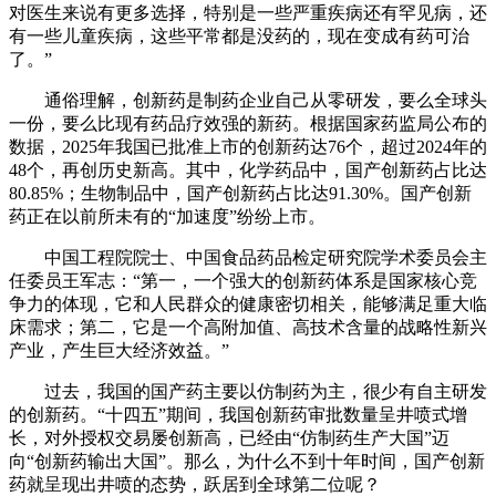
对医生来说有更多选择，特别是一些严重疾病还有罕见病，还
有一些儿童疾病，这些平常都是没药的，现在变成有药可治
了。”
通俗理解，创新药是制药企业自己从零研发，要么全球头
一份，要么比现有药品疗效强的新药。根据国家药监局公布的
数据，2025年我国已批准上市的创新药达76个，超过2024年的
48个，再创历史新高。其中，化学药品中，国产创新药占比达
80.85%；生物制品中，国产创新药占比达91.30%。国产创新
药正在以前所未有的“加速度”纷纷上市。
中国工程院院士、中国食品药品检定研究院学术委员会主
任委员王军志：“第一，一个强大的创新药体系是国家核心竞
争力的体现，它和人民群众的健康密切相关，能够满足重大临
床需求；第二，它是一个高附加值、高技术含量的战略性新兴
产业，产生巨大经济效益。”
过去，我国的国产药主要以仿制药为主，很少有自主研发
的创新药。“十四五”期间，我国创新药审批数量呈井喷式增
长，对外授权交易屡创新高，已经由“仿制药生产大国”迈
向“创新药输出大国”。那么，为什么不到十年时间，国产创新
药就呈现出井喷的态势，跃居到全球第二位呢？