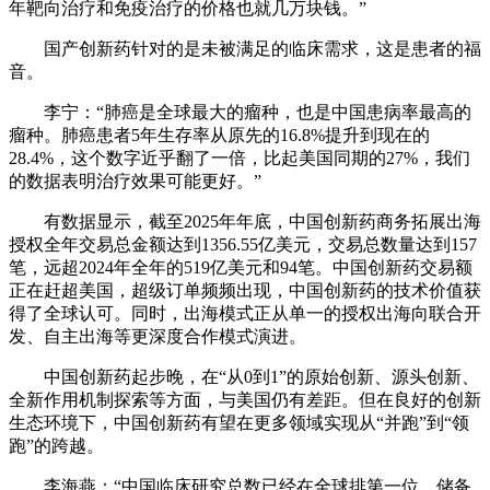
年靶向治疗和免疫治疗的价格也就几万块钱。”
国产创新药针对的是未被满足的临床需求，这是患者的福
音。
李宁：“肺癌是全球最大的瘤种，也是中国患病率最高的
瘤种。肺癌患者5年生存率从原先的16.8%提升到现在的
28.4%，这个数字近乎翻了一倍，比起美国同期的27%，我们
的数据表明治疗效果可能更好。”
有数据显示，截至2025年年底，中国创新药商务拓展出海
授权全年交易总金额达到1356.55亿美元，交易总数量达到157
笔，远超2024年全年的519亿美元和94笔。中国创新药交易额
正在赶超美国，超级订单频频出现，中国创新药的技术价值获
得了全球认可。同时，出海模式正从单一的授权出海向联合开
发、自主出海等更深度合作模式演进。
中国创新药起步晚，在“从0到1”的原始创新、源头创新、
全新作用机制探索等方面，与美国仍有差距。但在良好的创新
生态环境下，中国创新药有望在更多领域实现从“并跑”到“领
跑”的跨越。
李海燕：“中国临床研究总数已经在全球排第一位，储备