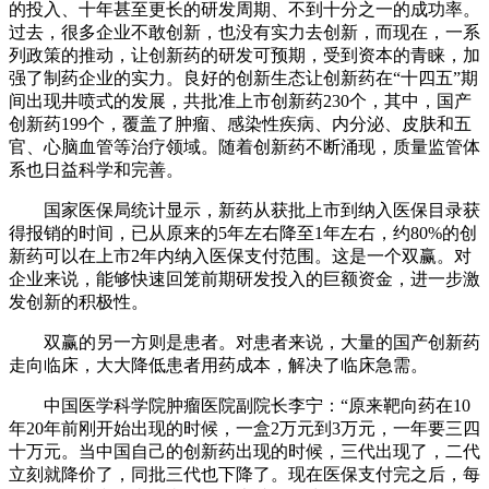
的投入、十年甚至更长的研发周期、不到十分之一的成功率。
过去，很多企业不敢创新，也没有实力去创新，而现在，一系
列政策的推动，让创新药的研发可预期，受到资本的青睐，加
强了制药企业的实力。良好的创新生态让创新药在“十四五”期
间出现井喷式的发展，共批准上市创新药230个，其中，国产
创新药199个，覆盖了肿瘤、感染性疾病、内分泌、皮肤和五
官、心脑血管等治疗领域。随着创新药不断涌现，质量监管体
系也日益科学和完善。
国家医保局统计显示，新药从获批上市到纳入医保目录获
得报销的时间，已从原来的5年左右降至1年左右，约80%的创
新药可以在上市2年内纳入医保支付范围。这是一个双赢。对
企业来说，能够快速回笼前期研发投入的巨额资金，进一步激
发创新的积极性。
双赢的另一方则是患者。对患者来说，大量的国产创新药
走向临床，大大降低患者用药成本，解决了临床急需。
中国医学科学院肿瘤医院副院长李宁：“原来靶向药在10
年20年前刚开始出现的时候，一盒2万元到3万元，一年要三四
十万元。当中国自己的创新药出现的时候，三代出现了，二代
立刻就降价了，同批三代也下降了。现在医保支付完之后，每