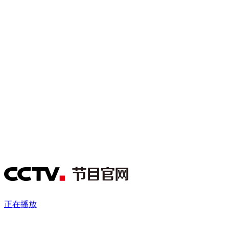
财经
教育
乡村振兴
生态环境
一带一路
央博
大国智造
大国展会
大国保险
云顶对话
云起
超
CCTV.节目官网
直播
节目单
栏目
片库
热播榜
正在播放