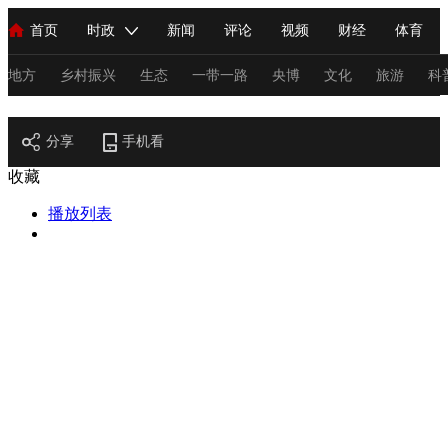
首页
时政
新闻
评论
视频
财经
体育
人民领袖习近平
直播
海外频道
片库
iPanda
栏目大全
联播+
English
中国领导人
节目单
Монгол
听音
央视快评
微视频
习式妙语
主持人
地方
乡村振兴
生态
一带一路
央博
文化
旅游
科
节目官网
总台春晚
分享
手机看
网络春晚
共产党员网
秧纪录
纪录片网
收藏
播放列表
新闻
国内
国际
评论
经济
军事
科技
法
人民领袖习近平
联播+
热解读
天天学习
习式妙语
视频
小央视频
小央直播
直播中国
熊猫频道
V
现场
前线
比划
快看
蓝海中国
新兵请入列
体育
直播
竞猜
2026年世界杯
2026年冬奥会
C
VIP会员
CCTV奥林匹克频道
生活体育大会
体育江湖