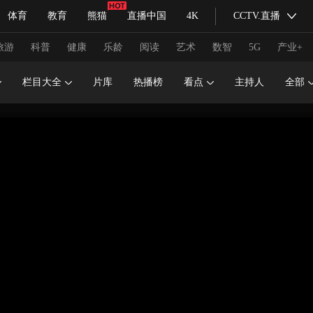
体育
教育
熊猫
直播中国
4K
CCTV.直播
式妙语
主持人
下载央视影音
热解读
天天学习
旅游
科普
健康
乐龄
阅读
艺术
数智
5G
产业+
栏目大全
片库
热播榜
看点
主持人
全部
纪录片网
国家大剧院
大型活动
科技
法治
文娱
人物
公益
图片
习式妙语
央视快评
央视网评
光华锐评
锋面
频道
VR/AR
4K专区
全景新闻
请入列
人生第一次
人生第二次
冬奥会
CBA
NBA
中超
国足
国际足球
网球
综
体育江湖
文化体育
冰雪道路
足球道路