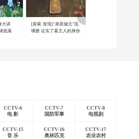
身大讲
[探索·发现]“弟居储元”琉
[青春戏苑]越剧《碧玉
绪低落
璃册 证实了墓主人的身份
簪》选段 表演：樊婷婷
CCTV-6
CCTV-7
CCTV-8
电 影
国防军事
电视剧
CCTV-15
CCTV-16
CCTV-17
音 乐
奥林匹克
农业农村