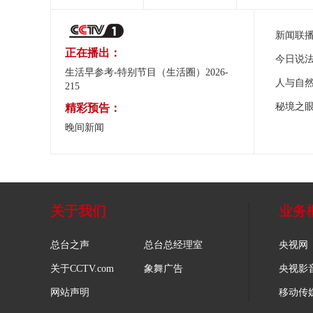
新闻联
正在播出：
今日说
生活早参考-特别节目（生活圈）2026-
人与自
215
秘境之
精彩预告：
晚间新闻
关于我们
业务
总台之声
总台总经理室
央视网
关于CCTV.com
象舞广告
央视影
网站声明
移动传