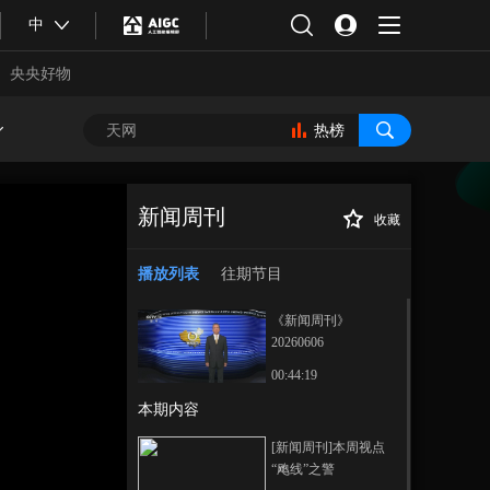
中
央央好物
热榜
新闻周刊
收藏
[新闻周刊]本周人
正在播放
物 陈超：人生，总要有些“意
播放列表
往期节目
外”
《新闻周刊》
20260606
00:44:19
本期内容
合体育
亚冬会
[新闻周刊]本周视点
“飑线”之警