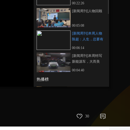
00:22:26
艺术
汽车
数智
5G
产业+
[新闻周刊]人物回顾
时尚
天气
才艺
网展
央央好物
00:05:08
[新闻周刊]本周人物
陈超：人生，总要有
些“意外”
00:06:14
[新闻周刊]本周特写
新能源车，大而美
吗？
00:04:40
热播榜
反制美国！中方公布5
项措施
新闻1+1
上班“摸鱼”公司有权开
30
除吗？
中国法治观察