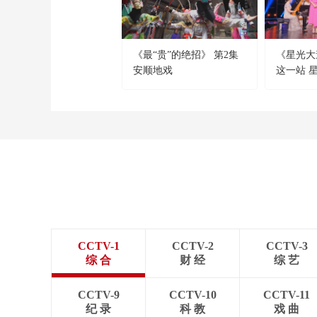
《最“贵”的绝招》 第2集
《星光大道》
安顺地戏
这一站 
CCTV-1
CCTV-2
CCTV-3
综 合
财 经
综 艺
CCTV-9
CCTV-10
CCTV-11
纪 录
科 教
戏 曲