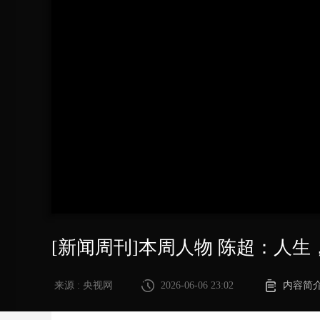
财经
教育
乡村振兴
生态环境
一带一路
大国智造
大国展会
大国保险
云顶对话
CCTV.节目官网
直播
节目单
栏目
片库
[新闻周刊]本周人物 陈超：人生
来源 : 央视网
2026-06-06 23:02
内容简