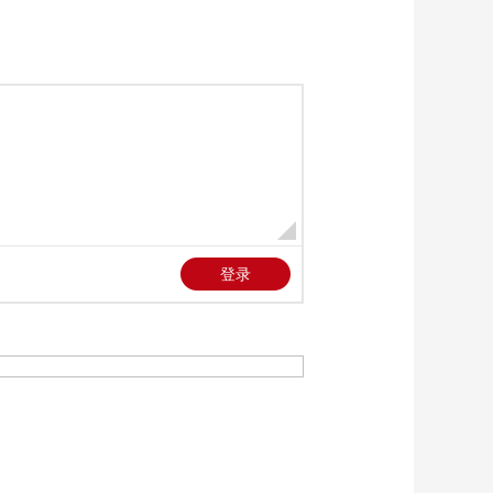
新版《防卫白皮书》
藏祸心
今日关注
U17男足国家队：未来
可期
足球之夜
三招教你识破真假全
麦面包
健康之路
美国为何盯上中国光
模块？
今日亚洲
暗语引流？午夜直播
间乱象
法治在线
“AI双星”上空有何新
本领？