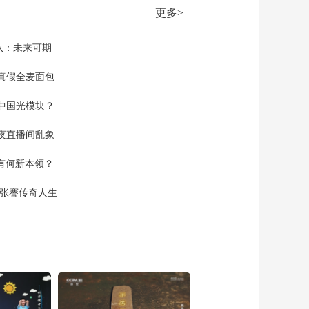
共同关注
更多>
百年潮起 再现张謇传
奇人生
队：未来可期
文化十分
一醋一面 “酸”出亿万
真假全麦面包
财路
中国光模块？
生财有道
夜直播间乱象
空有何新本领？
现张謇传奇人生