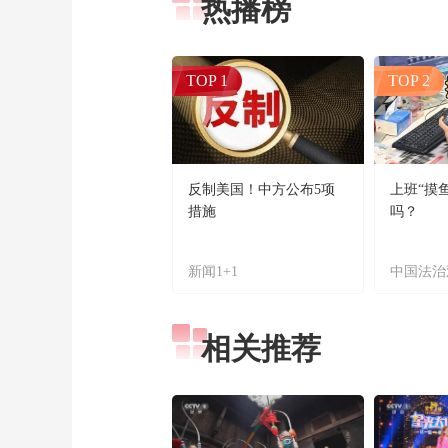
热播榜
TOP 1
TOP 2
反制美国！中方公布5项
上班“摸
措施
吗？
新闻1+1
中国法治
相关推荐