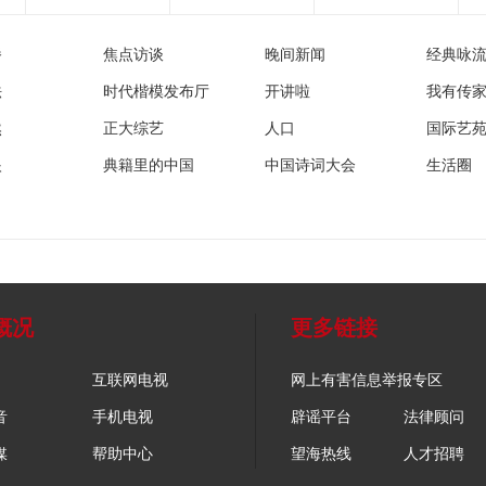
播
焦点访谈
晚间新闻
经典咏
法
时代楷模发布厅
开讲啦
我有传
然
正大综艺
人口
国际艺
眼
典籍里的中国
中国诗词大会
生活圈
概况
更多链接
互联网电视
网上有害信息举报专区
音
手机电视
辟谣平台
法律顾问
媒
帮助中心
望海热线
人才招聘