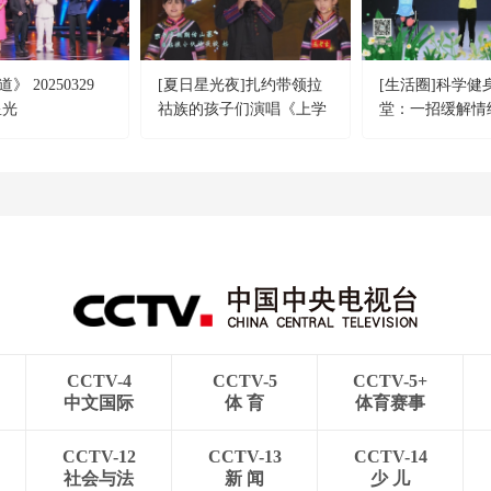
 20250329
[夏日星光夜]扎约带领拉
[生活圈]科学健
星光
祜族的孩子们演唱《上学
堂：一招缓解情
歌》
CCTV-4
CCTV-5
CCTV-5+
中文国际
体 育
体育赛事
CCTV-12
CCTV-13
CCTV-14
社会与法
新 闻
少 儿