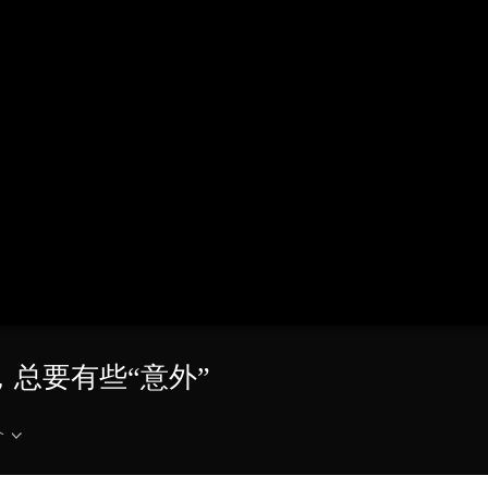
央博
非遗
文化
旅游
科普
健康
乐龄
阅读
云起
超级工厂
智敬中国
全民健康
颜选攻略
海洋
热播榜
总台企业白名单
，总要有些“意外”
介