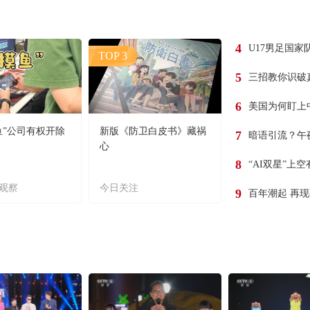
4
U17男足国家
TOP 3
5
三招教你识破
6
美国为何盯上
鱼”公司有权开除
新版《防卫白皮书》藏祸
7
暗语引流？午
心
8
“AI双星”上
观察
今日关注
9
百年潮起 再