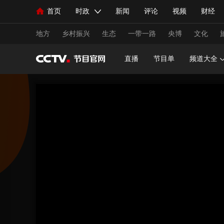
首页
时政
新闻
评论
视频
财经
人民领袖习近平
直播
海外频道
片库
iPanda
栏目大全
联播+
English
中国领导人
节目单
Монгол
听音
央视快评
微视频
习
地方
乡村振兴
生态
一带一路
央博
文化
直播
节目单
频道大全
总台春晚
网络春晚
共产党员网
秧纪录
新闻
国内
国际
评论
经济
军事
人民领袖习近平
联播+
热解读
天天学习
视频
小央视频
小央直播
直播中国
熊猫
现场
前线
比划
快看
蓝海中国
新兵
体育
直播
竞猜
2026年世界杯
2026年
VIP会员
CCTV奥林匹克频道
生活体育大会