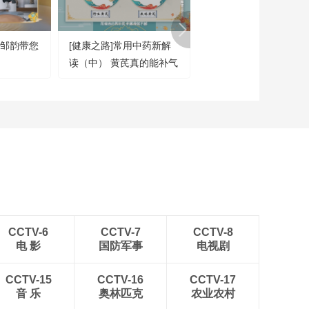
[中国中医药大会第三
季]为奥运健儿保驾护
航的中医力量
 邹韵带您
[健康之路]常用中药新解
[百家讲坛]黄芪在苏轼
00:01:13
读（中） 黄芪真的能补气
笔下成了养生的佳品
[中国中医药大会第三
季]筋骨受伤后是先热
吗？
敷还是先冷敷？
00:00:20
[中国中医药大会第三
季]快来自测 找出隐藏
在身体里的筋骨隐患
00:05:15
[中国中医药大会第三
季]一双手 如何 “摸骨
识人”辨隐患？
00:08:59
[中国中医药大会第三
CCTV-6
CCTV-7
CCTV-8
季]正骨大夫的巧劲 岂
电 影
国防军事
电视剧
止“碎鸡蛋”那么简单
00:02:31
[中国中医药大会第三
CCTV-15
CCTV-16
CCTV-17
季]高低肩？看中医传
音 乐
奥林匹克
农业农村
承人一招解决