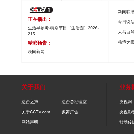
新闻联
正在播出：
今日说
生活早参考-特别节目（生活圈）2026-
人与自
215
秘境之
精彩预告：
晚间新闻
关于我们
业务
总台之声
总台总经理室
央视网
关于CCTV.com
象舞广告
央视影
网站声明
移动传