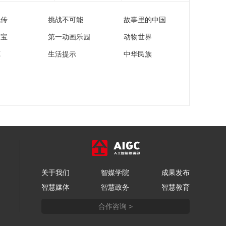
00:02:32
[中国中医药大会第三
流传
挑战不可能
故事里的中国
季]“润泽养容”背后的
中医奥秘
家宝
第一动画乐园
动物世界
00:02:04
苑
生活提示
中华民族
[中国中医药大会第三
季]痘痘的“一辈子”
00:01:35
[中国中医药大会第三
季]围针手法的精髓：
平 浅 匀 准
00:08:15
[中国中医药大会第三
季]巧思妙方焕古颜
00:04:54
[中国中医药大会第三
关于我们
智媒学院
成果发布
季]中医养肤创新课
智慧媒体
智慧政务
智慧教育
00:04:30
合作咨询 >
[中国中医药大会第三
季]姜泉老师讲述她与