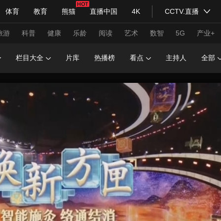
体育
教育
熊猫
直播中国
4K
CCTV.直播
式妙语
主持人
下载央视影音
热解读
天天学习
旅游
科普
健康
乐龄
阅读
艺术
数智
5G
产业+
栏目大全
片库
热播榜
看点
主持人
全部
纪录片网
国家大剧院
大型活动
科技
法治
文娱
人物
公益
图片
习式妙语
央视快评
央视网评
光华锐评
锋面
频道
VR/AR
4K专区
全景新闻
请入列
人生第一次
人生第二次
年冬奥会
CBA
NBA
中超
国足
国际足球
网球
综
体育江湖
文化体育
冰雪道路
足球道路