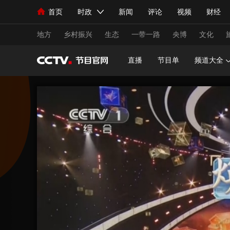
首页
时政
新闻
评论
视频
财经
人民领袖习近平
直播
海外频道
片库
iPanda
栏目大全
联播+
English
中国领导人
节目单
Монгол
听音
央视快评
微视频
习
地方
乡村振兴
生态
一带一路
央博
文化
直播
节目单
频道大全
总台春晚
网络春晚
共产党员网
秧纪录
新闻
国内
国际
评论
经济
军事
人民领袖习近平
联播+
热解读
天天学习
视频
小央视频
小央直播
直播中国
熊猫
现场
前线
比划
快看
蓝海中国
新兵
体育
直播
竞猜
2026年世界杯
2026
VIP会员
CCTV奥林匹克频道
生活体育大会