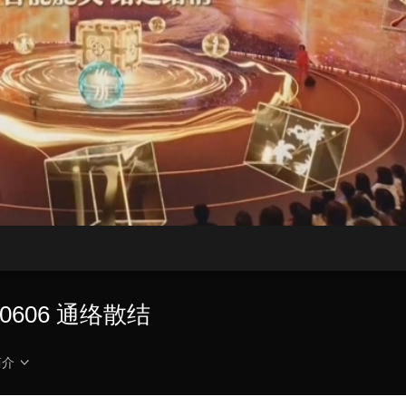
央博
非遗
文化
旅游
科普
健康
乐龄
阅读
云起
超级工厂
智敬中国
全民健康
颜选攻略
海洋
热播榜
总台企业白名单
606 通络散结
简介