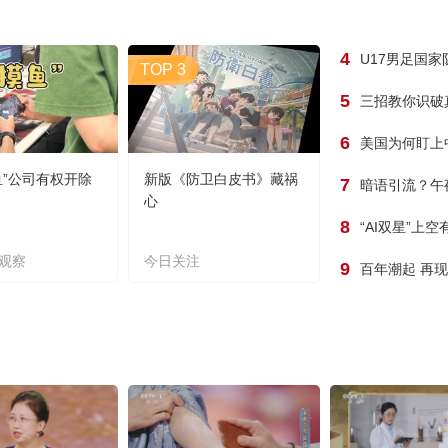
4
U17男足国
TOP 3
5
三招教你识破
6
美国为何盯上
鱼”公司有权开除
新版《防卫白皮书》藏祸
7
暗语引流？午
心
8
“AI双星”上
观察
今日关注
9
百年潮起 再