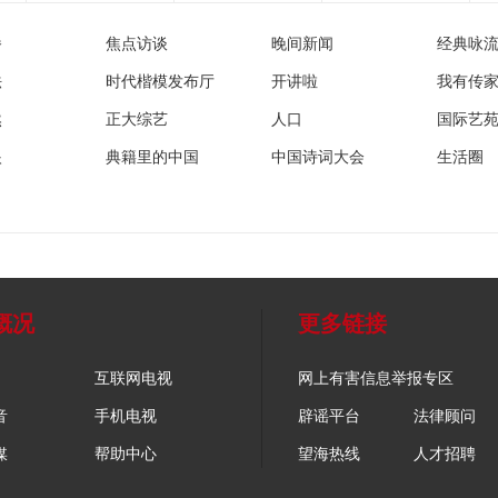
播
焦点访谈
晚间新闻
经典咏
法
时代楷模发布厅
开讲啦
我有传
然
正大综艺
人口
国际艺
眼
典籍里的中国
中国诗词大会
生活圈
概况
更多链接
互联网电视
网上有害信息举报专区
音
手机电视
辟谣平台
法律顾问
媒
帮助中心
望海热线
人才招聘