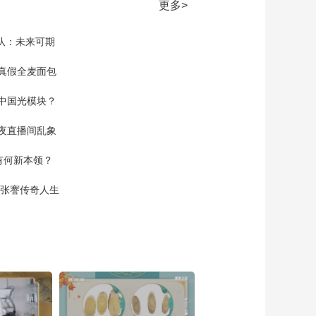
[中国中医药大会第三
更多>
季]科技赋能 一眼看透
肥胖的“秘密”
00:05:03
家队：未来可期
[中国中医药大会第三
季]肥胖原因各不同 体
真假全麦面包
重如何管理 专家来支
00:01:08
招
中国光模块？
[中国中医药大会第三
季]一根长针 如何刺破
夜直播间乱象
减重难题？
00:02:32
空有何新本领？
[中国中医药大会第三
季]传统导引术有奇效
现张謇传奇人生
短短几分钟便汗意津
00:03:32
津
[中国中医药大会第三
季]传医人用一根长达
数寸的芒针 现场挑
00:02:03
战“极限精度”
[中国中医药大会第三
季]九种体质 你属于哪
一种？
00:01:59