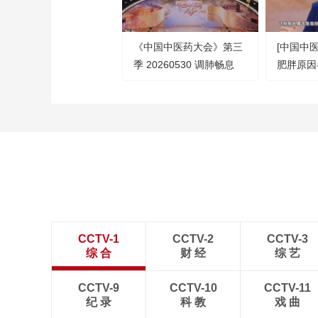
《中国中医药大会》第三
[中国中
季 20260530 调肺畅息
肥胖原因
管理 专
CCTV-1
CCTV-2
CCTV-3
综 合
财 经
综 艺
CCTV-9
CCTV-10
CCTV-11
纪 录
科 教
戏 曲