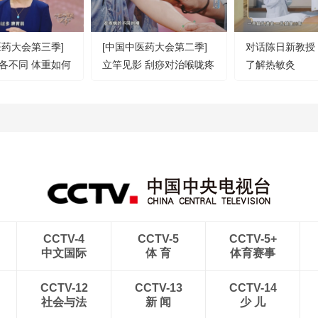
医药大会第三季]
[中国中医药大会第二季]
对话陈日新教授
各不同 体重如何
立竿见影 刮痧对治喉咙疼
了解热敏灸
家来支招
痛有奇效
CCTV-4
CCTV-5
CCTV-5+
中文国际
体 育
体育赛事
CCTV-12
CCTV-13
CCTV-14
社会与法
新 闻
少 儿