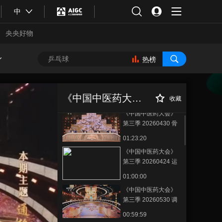
中
央央好物
热榜
《中国中医药大会》
《中国中医药大
正在播放
第三季 20260523 润
会》第三季 20260606 通络散
泽养容
《中国中医药大会》（第三季）
结
收藏
00:59:59
《中国中医药大会》
第三季 20260430 骨
正筋柔
01:23:20
《中国中医药大会》
第三季 20260424 运
枢轻身
01:00:00
《中国中医药大会》
合体育
亚冬会
第三季 20260530 调
肺畅息
00:59:59