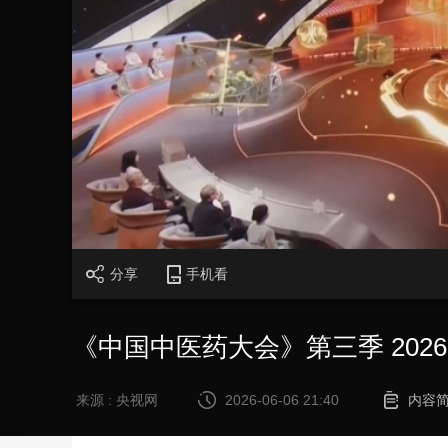
财经
教育
乡村振兴
生态环境
一带一路
大国智造
大国展会
大国保险
云顶对话
CCTV.节目官网
直播
节目单
栏目
片库
分享
手机看
《中国中医药大会》第三季 20260
来源 : 央视网
2026-06-06 21:40
内容