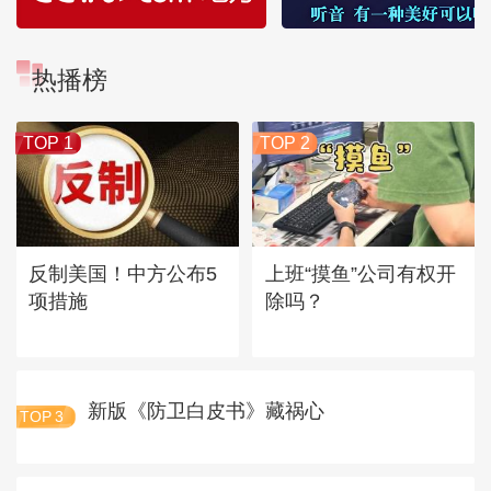
热播榜
TOP 1
TOP 2
反制美国！中方公布5
上班“摸鱼”公司有权开
项措施
除吗？
新版《防卫白皮书》藏祸心
TOP
3