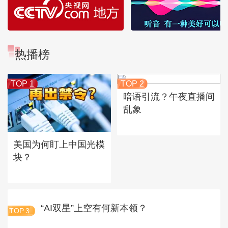
热播榜
TOP 1
TOP 2
暗语引流？午夜直播间
乱象
美国为何盯上中国光模
块？
“AI双星”上空有何新本领？
TOP
3