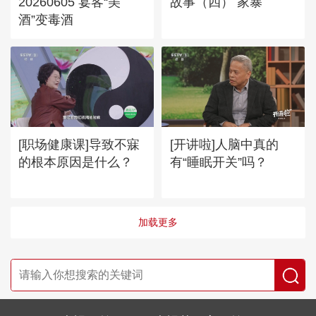
20260605 宴客“美
故事（四） 家暴
酒”变毒酒
[职场健康课]导致不寐
[开讲啦]人脑中真的
的根本原因是什么？
有“睡眠开关”吗？
加载更多