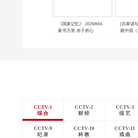
《国家记忆》 20260604
[百家讲
家书万里 赤子侨心
观中国（
丽水 玉
力”
CCTV-1
CCTV-2
CCTV-3
综 合
财 经
综 艺
CCTV-9
CCTV-10
CCTV-11
纪 录
科 教
戏 曲