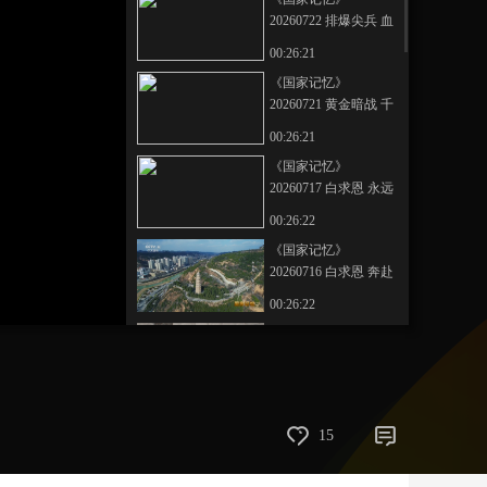
20260722 排爆尖兵 血
艺术
汽车
数智
5G
产业+
肉之躯
00:26:21
时尚
天气
才艺
网展
央央好物
《国家记忆》
20260721 黄金暗战 千
里运金
00:26:21
《国家记忆》
20260717 白求恩 永远
铭记
00:26:22
《国家记忆》
20260716 白求恩 奔赴
延安
00:26:22
《国家记忆》
20260715 人民军工在
延安 奋进
00:26:22
《国家记忆》
15
20260713 人民军工在
延安 扎根
00:26:22