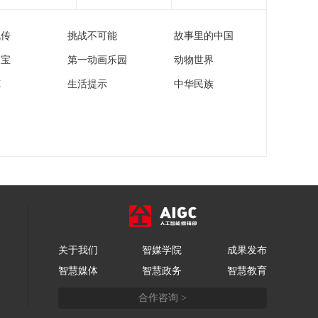
非情 仁心无疆
00:26:22
流传
挑战不可能
故事里的中国
《国家记忆》
20260617 跨越山海中
家宝
第一动画乐园
动物世界
非情 友谊之路
00:26:22
苑
生活提示
中华民族
《国家记忆》
20260610 追光者 陈氏
兄弟
00:26:19
《国家记忆》
20260616 跨越山海中
非情 患难真情
00:26:21
《国家记忆》
20260615 跨越山海中
非情 出访非洲
00:26:22
关于我们
智媒学院
成果发布
《国家记忆》
智慧媒体
智慧政务
智慧教育
20260602 铁窗里的小
萝卜头 英勇抗争
00:26:22
合作咨询 >
《国家记忆》