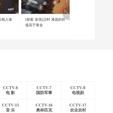
文昌 黄大发
00:26:22
《国家记忆》
20260629 红色誓言 谢
口植入体
[探索·发现]汉时 漆器的价
[传承·智慧篇]黄金 如
士炎 叶挺
00:26:22
值高于黄金
为薄如蝉翼的金箔？
《国家记忆》
20260626 大地基石 使
命
00:26:21
《国家记忆》
20260625 大地基石 保
护
00:26:21
《国家记忆》
20260623 大地基石 突
破
00:26:22
CCTV-6
CCTV-7
CCTV-8
《国家记忆》
电 影
国防军事
电视剧
20260619 跨越山海中
非情 崭新生活
00:26:21
CCTV-15
CCTV-16
CCTV-17
《国家记忆》
音 乐
奥林匹克
农业农村
20260618 跨越山海中