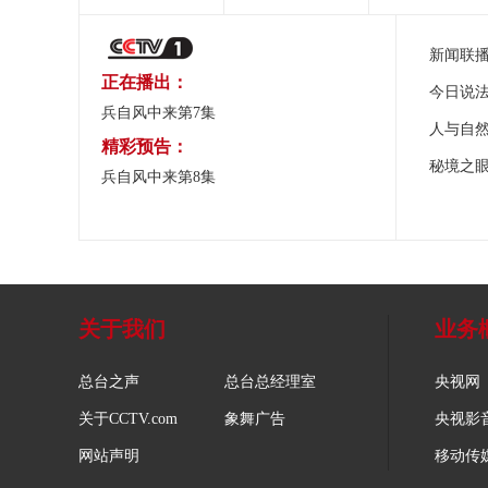
新闻联
正在播出：
今日说
兵自风中来第7集
人与自
精彩预告：
秘境之
兵自风中来第8集
关于我们
业务
总台之声
总台总经理室
央视网
关于CCTV.com
象舞广告
央视影
网站声明
移动传