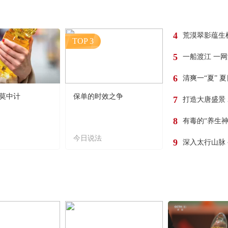
4
荒漠翠影蕴生
TOP 3
5
一船渡江 一
6
清爽一“夏” 
莫中计
保单的时效之争
7
打造大唐盛景
8
有毒的“养生神
今日说法
9
深入太行山脉