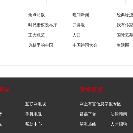
播
焦点访谈
晚间新闻
经典咏
法
时代楷模发布厅
开讲啦
我有传
然
正大综艺
人口
国际艺
眼
典籍里的中国
中国诗词大会
生活圈
概况
更多链接
互联网电视
网上有害信息举报专区
音
手机电视
辟谣平台
法律顾问
媒
帮助中心
望海热线
人才招聘