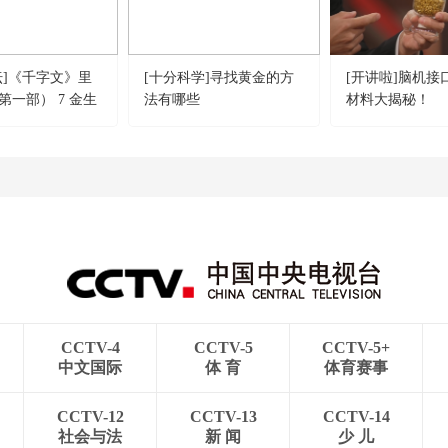
坛]《千字文》里
[十分科学]寻找黄金的方
[开讲啦]脑机接
第一部） 7 金生
法有哪些
材料大揭秘！
出昆冈 金子的“魔
CCTV-4
CCTV-5
CCTV-5+
中文国际
体 育
体育赛事
CCTV-12
CCTV-13
CCTV-14
社会与法
新 闻
少 儿