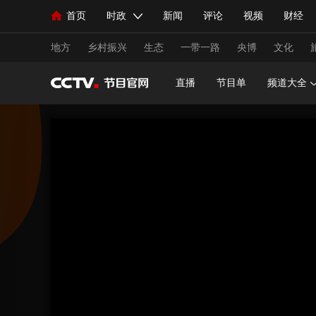
首页
时政
新闻
评论
视频
财经
人民领袖习近平
直播
海外频道
片库
iPanda
栏目大全
联播+
English
中国领导人
节目单
Монгол
听音
央视快评
微视频
习
地方
乡村振兴
生态
一带一路
央博
文化
直播
节目单
频道大全
总台春晚
网络春晚
共产党员网
秧纪录
新闻
国内
国际
评论
经济
军事
人民领袖习近平
联播+
热解读
天天学习
视频
小央视频
小央直播
直播中国
熊猫
现场
前线
比划
快看
蓝海中国
新兵
体育
直播
竞猜
2026年世界杯
2026年
VIP会员
CCTV奥林匹克频道
生活体育大会