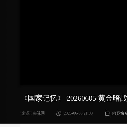
财经
教育
乡村振兴
生态环境
一带一路
大国智造
大国展会
大国保险
云顶对话
CCTV.节目官网
直播
节目单
栏目
片库
《国家记忆》 20260605 黄金暗
来源 : 央视网
2026-06-05 21:00
内容简