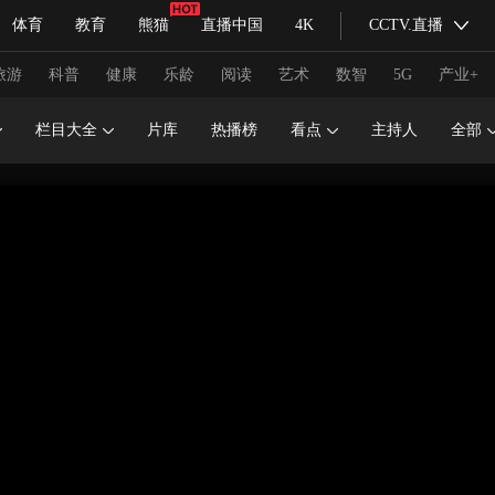
体育
教育
熊猫
直播中国
4K
CCTV.直播
式妙语
主持人
下载央视影音
热解读
天天学习
旅游
科普
健康
乐龄
阅读
艺术
数智
5G
产业+
栏目大全
片库
热播榜
看点
主持人
全部
纪录片网
国家大剧院
大型活动
科技
法治
文娱
人物
公益
图片
习式妙语
央视快评
央视网评
光华锐评
锋面
频道
VR/AR
4K专区
全景新闻
请入列
人生第一次
人生第二次
冬奥会
CBA
NBA
中超
国足
国际足球
网球
综
体育江湖
文化体育
冰雪道路
足球道路