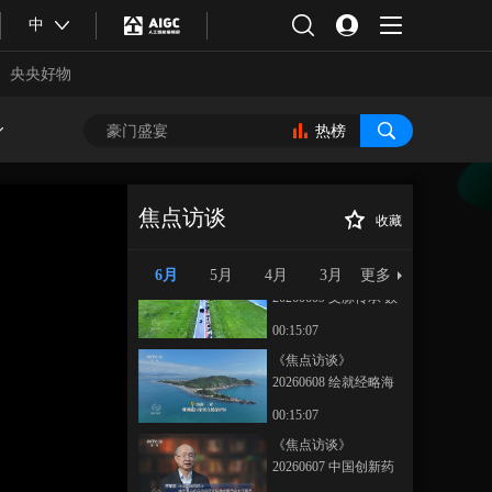
《焦点访谈》
中
20260613 拯救濒危瑰
宝
央央好物
00:15:07
《焦点访谈》
20260612 携手共治解
热榜
纠纷
00:15:08
《焦点访谈》
20260610 宁马线：从
焦点访谈
收藏
跨省变“同城”
00:15:08
《焦点访谈》
正在播放
20260605 黄河蝶变润两岸
6月
5月
4月
3月
更多
《焦点访谈》
20260609 文脉传承 数
智创新
00:15:07
《焦点访谈》
20260608 绘就经略海
洋新“蓝”图
00:15:07
合体育
亚冬会
《焦点访谈》
20260607 中国创新药
跑出加速度