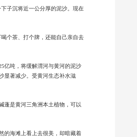
一下子沉将近一公分厚的泥沙。现在
下喝个茶、打个牌，还能自己亲自去
25亿吨，将缓解渭河与黄河的泥沙
沙显著减少。受黄河生态补水滋
碱蓬是黄河三角洲本土植物，可以
然的海滩上看上去很美，却暗藏着