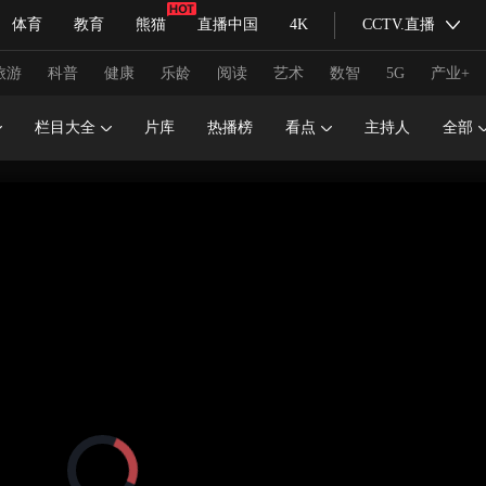
体育
教育
熊猫
直播中国
4K
CCTV.直播
式妙语
主持人
下载央视影音
热解读
天天学习
旅游
科普
健康
乐龄
阅读
艺术
数智
5G
产业+
栏目大全
片库
热播榜
看点
主持人
全部
纪录片网
国家大剧院
大型活动
科技
法治
文娱
人物
公益
图片
习式妙语
央视快评
央视网评
光华锐评
锋面
频道
VR/AR
4K专区
全景新闻
请入列
人生第一次
人生第二次
冬奥会
CBA
NBA
中超
国足
国际足球
网球
综
体育江湖
文化体育
冰雪道路
足球道路
正