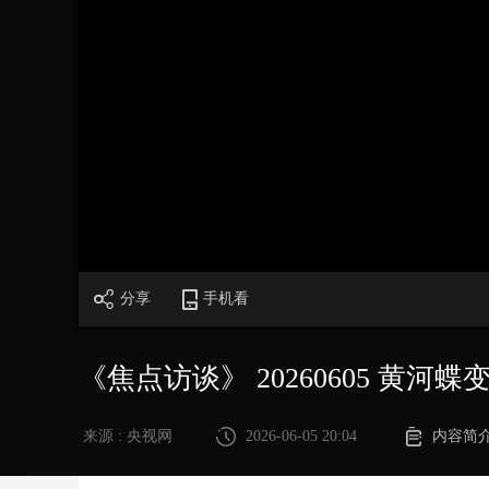
财经
教育
乡村振兴
生态环境
一带一路
大国智造
大国展会
大国保险
云顶对话
CCTV.节目官网
直播
节目单
栏目
片库
分享
手机看
《焦点访谈》 20260605 黄河
来源 : 央视网
2026-06-05 20:04
内容简