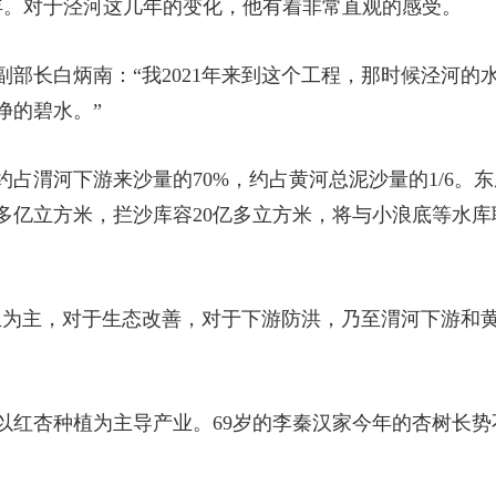
年。对于泾河这几年的变化，他有着非常直观的感受。
副部长白炳南：“我2021年来到这个工程，那时候泾河的
净的碧水。”
渭河下游来沙量的‌70%‌，约占黄河总泥沙量的‌1/6‌
0多亿立方米，拦沙库容20亿多立方米，将与小浪底等水
生为主，对于生态改善，对于下游防洪，乃至渭河下游和
以红杏种植为主导产业。69岁的李秦汉家今年的杏树长