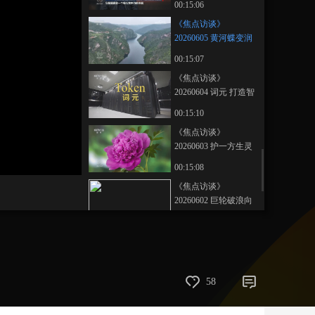
00:15:06
艺术
汽车
数智
5G
产业+
《焦点访谈》
20260605 黄河蝶变润
时尚
天气
才艺
网展
央央好物
两岸
00:15:07
《焦点访谈》
20260604 词元 打造智
能时代新引擎
00:15:10
《焦点访谈》
20260603 护一方生灵
泽万物共荣
00:15:08
《焦点访谈》
20260602 巨轮破浪向
深蓝
00:15:07
《焦点访谈》
20260601 五育并举树
新人
00:15:07
58