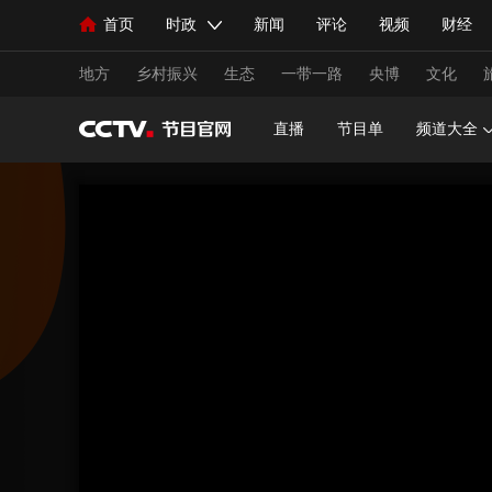
首页
时政
新闻
评论
视频
财经
人民领袖习近平
直播
海外频道
片库
iPanda
栏目大全
联播+
English
中国领导人
节目单
Монгол
听音
央视快评
微视频
习
地方
乡村振兴
生态
一带一路
央博
文化
直播
节目单
频道大全
总台春晚
网络春晚
共产党员网
秧纪录
新闻
国内
国际
评论
经济
军事
人民领袖习近平
联播+
热解读
天天学习
视频
小央视频
小央直播
直播中国
熊猫
现场
前线
比划
快看
蓝海中国
新兵
体育
直播
竞猜
2026年世界杯
2026年
VIP会员
CCTV奥林匹克频道
生活体育大会