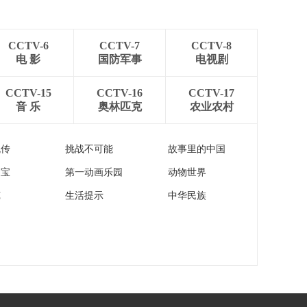
[24小时]中央气象台
南方地区6日起再迎新
一轮降雨过程
00:00:43
CCTV-6
CCTV-7
CCTV-8
[24小时]贵州从江 强
电 影
国防军事
电视剧
降雨致多处积水 紧急
转移1800余人
00:00:49
CCTV-15
CCTV-16
CCTV-17
音 乐
奥林匹克
农业农村
[24小时]贵州三都 强
降雨致山体滑坡 中断
公路正在清障抢通
00:00:51
流传
挑战不可能
故事里的中国
[24小时]贵州罗甸 遭
家宝
第一动画乐园
动物世界
遇持续强降雨 多方联
动紧急抢险
00:00:55
苑
生活提示
中华民族
[24小时]江西 多地出
现暴雨 高速通行受影
响
00:01:33
[24小时]山东德州 晚
高峰遇强对流天气 连
夜开展排水作业
00:00:43