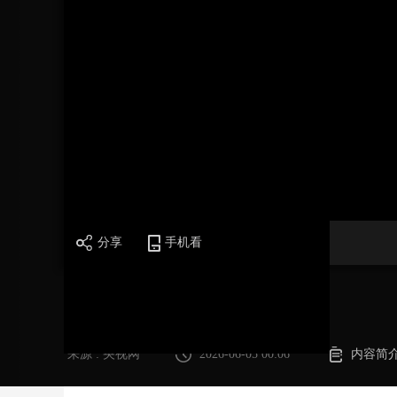
财经
教育
乡村振兴
生态环境
一带一路
大国智造
大国展会
大国保险
云顶对话
CCTV.节目官网
直播
节目单
栏目
片库
加
载
/
完
成
:
0%
分享
手机看
《24小时》 20260604
来源 : 央视网
2026-06-05 00:06
内容简