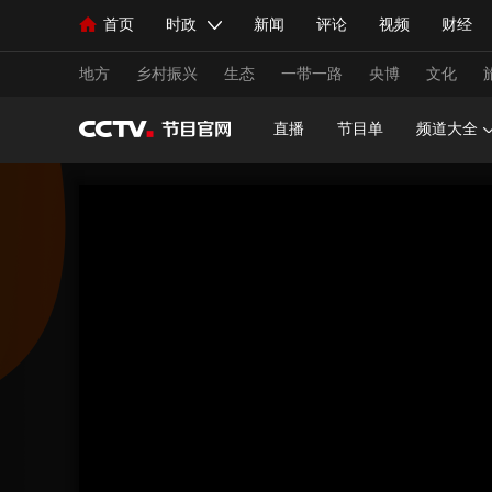
首页
时政
新闻
评论
视频
财经
人民领袖习近平
直播
海外频道
片库
iPanda
栏目大全
联播+
English
中国领导人
节目单
Монгол
听音
央视快评
微视频
习
地方
乡村振兴
生态
一带一路
央博
文化
直播
节目单
频道大全
总台春晚
网络春晚
共产党员网
秧纪录
新闻
国内
国际
评论
经济
军事
人民领袖习近平
联播+
热解读
天天学习
视频
小央视频
小央直播
直播中国
熊猫
现场
前线
比划
快看
蓝海中国
新兵
体育
直播
竞猜
2026年世界杯
2026年
VIP会员
CCTV奥林匹克频道
生活体育大会