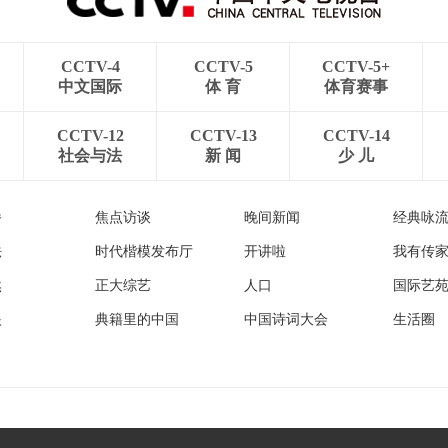
CCTV-4
CCTV-5
CCTV-5+
中文国际
体 育
体育赛事
CCTV-12
CCTV-13
CCTV-14
社会与法
新 闻
少 儿
播
焦点访谈
晚间新闻
经典咏
法
时代楷模发布厅
开讲啦
我有传
然
正大综艺
人口
国际艺
眼
典籍里的中国
中国诗词大会
生活圈