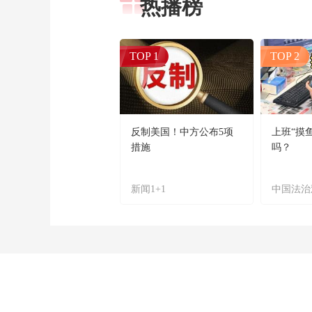
热播榜
TOP 1
TOP 2
反制美国！中方公布5项
上班“摸
措施
吗？
新闻1+1
中国法治