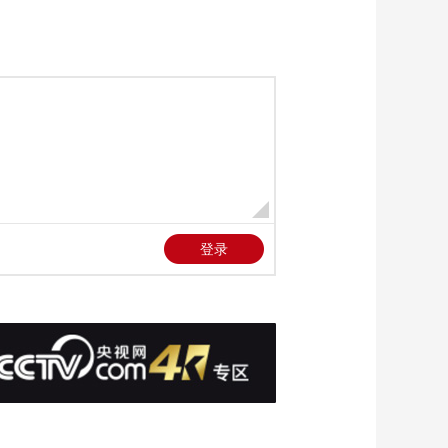
考状元”“升学率”
00:00:40
[24小时]老挝人革党中
央总书记 国家主席通
伦访华 参访中央党
00:02:55
校：忆往昔旧舍 谢育
[24小时]世界最大海上
才厚谊
换流站完成海上浮托
安装
00:03:05
[24小时]美总统称美伊
协议可能在本周末达
成
00:01:53
[24小时]美众院首次通
过决议 要求结束对伊
朗战事
00:01:31
[24小时]美国三部门就
美对伊朗军事行动展
开审查
00:00:58
[24小时]英国媒体报道