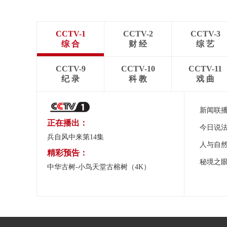
CCTV-1
CCTV-2
CCTV-3
综 合
财 经
综 艺
CCTV-9
CCTV-10
CCTV-11
纪 录
科 教
戏 曲
新闻联
正在播出：
今日说
兵自风中来第14集
人与自
精彩预告：
秘境之
中华古树-小鸟天堂古榕树（4K）