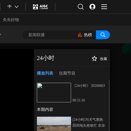
中
央央好物
热榜
24小时
收藏
正在播放
播放列表
往期节目
《24小时》 20260603
00:51:10
本期内容
合体育
亚冬会
[24小时]与天气赛跑
田间地头抢收忙 农业