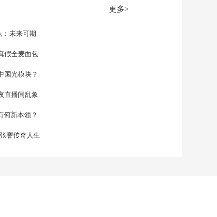
为破解航运困局 阿联
更多>
酋布局新输油管道
00:02:07
[24小时]日本 中东局
队：未来可期
势紧张对日本企业经
营造成冲击
真假全麦面包
00:01:35
[24小时]国家电网 168
中国光模块？
项迎峰度夏重点工程
正在加快建设
00:00:37
夜直播间乱象
[24小时]国家发展改革
空有何新本领？
委：今日24时起油价
下调 92号汽油加满50
00:00:31
现张謇传奇人生
升油箱 将少花20.5元
[24小时]专家解读 我
国能源供应平稳有序
良好韧性从何而来
00:01:01
[24小时]今年中央财政
支持社会组织项目名
单发布 重点面向“一老
00:00:36
一小”等群体