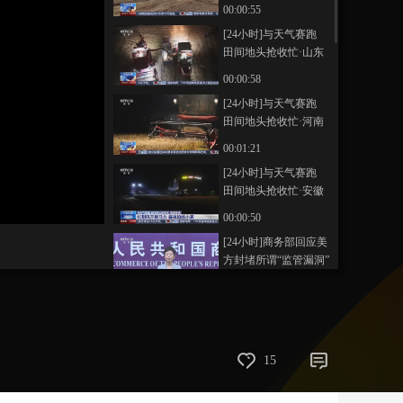
农村部：全国小麦收
00:00:55
获进度过四成
艺术
汽车
数智
5G
产业+
[24小时]与天气赛跑
田间地头抢收忙·山东
时尚
天气
才艺
网展
央央好物
郓城 雷雨阵风将至 统
00:00:58
筹各方力量抢收
[24小时]与天气赛跑
田间地头抢收忙·河南
濮阳 昼夜轮班齐抢收
00:01:21
就地收储保丰收
[24小时]与天气赛跑
田间地头抢收忙·安徽
画
静
阜南 收割机开足马力
00:00:50
质
音
昼夜抢收小麦
(m)
[24小时]商务部回应美
方封堵所谓“监管漏洞”
00:01:02
[24小时]中国外交部
望欧方客观理性看待
中欧经贸关系
00:01:16
15
[24小时]教育部 严禁
虚假宣传 严禁炒作“高