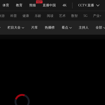
体育
教育
熊猫
直播中国
4K
CCTV.直播
式妙语
主持人
下载央视影音
热解读
天天学习
旅游
科普
健康
乐龄
阅读
艺术
数智
5G
产业+
栏目大全
片库
热播榜
看点
主持人
全部
纪录片网
国家大剧院
大型活动
科技
法治
文娱
人物
公益
图片
习式妙语
央视快评
央视网评
光华锐评
锋面
频道
VR/AR
4K专区
全景新闻
请入列
人生第一次
人生第二次
冬奥会
CBA
NBA
中超
国足
国际足球
网球
综
体育江湖
文化体育
冰雪道路
足球道路
正