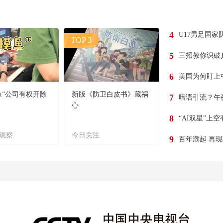
4
U17男足国家
TOP 3
5
三招教你识破
6
美国为何盯上
鱼”公司有权开除
新版《防卫白皮书》藏祸
7
暗语引流？午
心
8
“AI双星”上
观察
今日关注
9
百年潮起 再