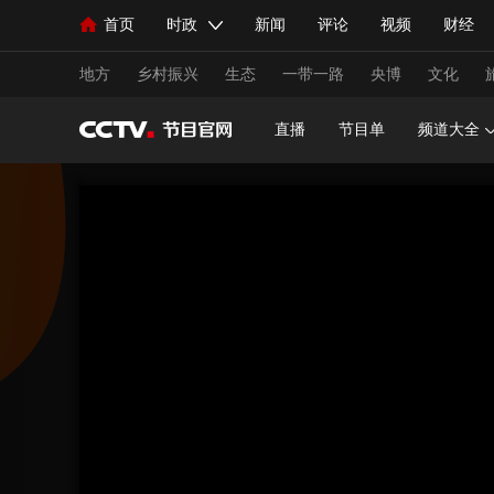
首页
时政
新闻
评论
视频
财经
人民领袖习近平
直播
海外频道
片库
iPanda
栏目大全
联播+
English
中国领导人
节目单
Монгол
听音
央视快评
微视频
习
地方
乡村振兴
生态
一带一路
央博
文化
直播
节目单
频道大全
总台春晚
网络春晚
共产党员网
秧纪录
新闻
国内
国际
评论
经济
军事
人民领袖习近平
联播+
热解读
天天学习
视频
小央视频
小央直播
直播中国
熊猫
现场
前线
比划
快看
蓝海中国
新兵
体育
直播
竞猜
2026年世界杯
2026年
VIP会员
CCTV奥林匹克频道
生活体育大会