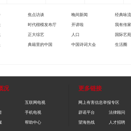
播
焦点访谈
晚间新闻
经典咏
法
时代楷模发布厅
开讲啦
我有传
然
正大综艺
人口
国际艺
眼
典籍里的中国
中国诗词大会
生活圈
概况
更多链接
互联网电视
网上有害信息举报专区
音
手机电视
辟谣平台
法律顾问
媒
帮助中心
望海热线
人才招聘