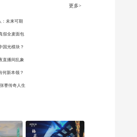
更多>
队：未来可期
真假全麦面包
中国光模块？
夜直播间乱象
空有何新本领？
现张謇传奇人生