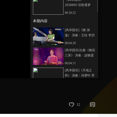
20260605 弦歌逐梦
艺术
汽车
数智
5G
产业+
00:29:22
时尚
天气
才艺
网展
央央好物
本期内容
[风华国乐]《燃·洄
漩》 演奏：王钰 李玥
锦 高童
00:04:29
[风华国乐]古曲《梅花
三弄》 演奏：赵晓霞
00:04:11
[风华国乐]《天地之
和》 演奏：何梦叶 李
文博
00:04:37
[风华国乐]《踏羽流
风》 演奏：李舒婷 梁
布和
00:02:30
12
[风华国乐]《梵星》
演奏：田园 阿地力·阿