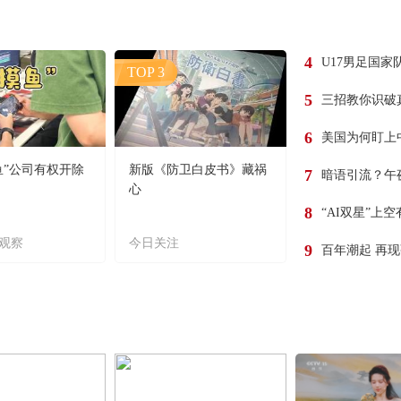
4
U17男足国家
TOP 3
5
三招教你识破
6
美国为何盯上
鱼”公司有权开除
新版《防卫白皮书》藏祸
7
暗语引流？午
心
8
“AI双星”上
观察
今日关注
9
百年潮起 再