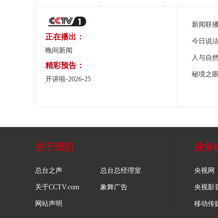
新闻联
正在播出：
今日说
晚间新闻
人与自
精彩预告：
秘境之
开讲啦-2026-25
关于我们
业务
总台之声
总台总经理室
央视网
关于CCTV.com
象舞广告
央视影
网站声明
移动传