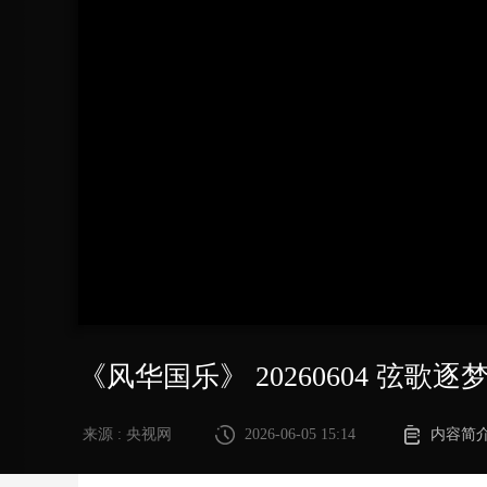
财经
教育
乡村振兴
生态环境
一带一路
大国智造
大国展会
大国保险
云顶对话
CCTV.节目官网
直播
节目单
栏目
片库
《风华国乐》 20260604 弦歌逐
来源 : 央视网
2026-06-05 15:14
内容简