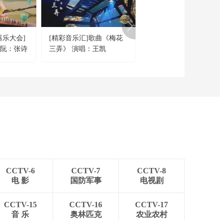
器乐大会]
[精彩音乐汇]歌曲《梅花
[CCTV空中剧院]古琴
中阮：张诗
三弄》 演唱：王凯
袖《梅花三弄》 舞蹈：
爱云 古琴：杨致俭
CCTV-6
CCTV-7
CCTV-8
电 影
国防军事
电视剧
CCTV-15
CCTV-16
CCTV-17
音 乐
奥林匹克
农业农村