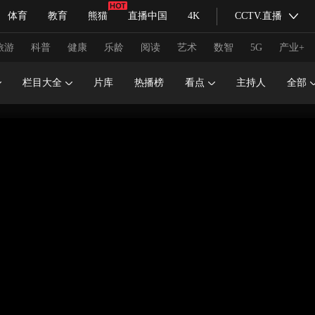
体育
教育
熊猫
直播中国
4K
CCTV.直播
式妙语
主持人
下载央视影音
热解读
天天学习
旅游
科普
健康
乐龄
阅读
艺术
数智
5G
产业+
栏目大全
片库
热播榜
看点
主持人
全部
纪录片网
国家大剧院
大型活动
科技
法治
文娱
人物
公益
图片
习式妙语
央视快评
央视网评
光华锐评
锋面
频道
VR/AR
4K专区
全景新闻
请入列
人生第一次
人生第二次
冬奥会
CBA
NBA
中超
国足
国际足球
网球
综
体育江湖
文化体育
冰雪道路
足球道路