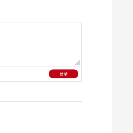
不力孜
00:04:30
[风华国乐]《早晨》
演奏：熊箫涵
00:03:19
[风华国乐]潮州弦诗
《寒鸦戏水》 演奏：
王宁
00:03:43