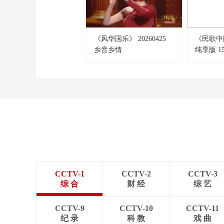
《风华国乐》 20260425
《民歌中国》
乡音乡情
纯享版 15
CCTV-1
CCTV-2
CCTV-3
综 合
财 经
综 艺
CCTV-9
CCTV-10
CCTV-11
纪 录
科 教
戏 曲