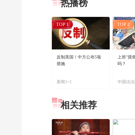
热播榜
TOP 1
TOP 2
反制美国！中方公布5项
上班“摸
措施
吗？
新闻1+1
中国法治
相关推荐