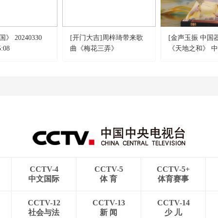
 20240330
[开门大吉]周梓琦带来歌
[金声玉振 中国
:08
曲《梅花三弄》
《天地之和》 
雨 古筝：叶俊灵
CCTV-4
CCTV-5
CCTV-5+
中文国际
体 育
体育赛事
CCTV-12
CCTV-13
CCTV-14
社会与法
新 闻
少 儿